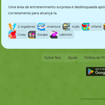
Uma área de entretenimento surpresa é desbloqueada após
corretamente para alcançá-la.
2 Jogadores
Aventura
Ação
Infantil
Crazy
Escape
Labirinto
Sobre Nós
Ajuda
Política de P
TwoPlayerGames.org 