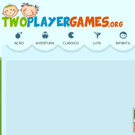
AÇÃO
AVENTURA
CLÁSSICO
LUTA
INFANTIL
3D
AVIÃO
ALIEN
EQUILÍBRIO
BASQUETE
CASTELO
XADREZ
CRAZY
DEFESA
DINOSSAURO
MENINAS
GOLFE
PULAR
MATEMÁTICA
LABIRINTO