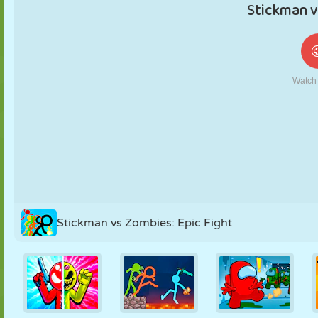
FANTOCHE
QUEBRA-
REAÇÃO
RETRÔ
ROBÔ
CABEÇA
ESTRATÉGIA
ACROBACIA
TANQUE
TÊNIS
JOGO DA
VELHA
Stickman vs Zombies: Epic Fight