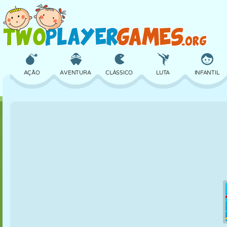
AÇÃO
AVENTURA
CLÁSSICO
LUTA
INFANTIL
3D
AVIÃO
ALIEN
EQUILÍBRIO
BASQUETE
CASTELO
XADREZ
CRAZY
DEFESA
DINOSSAURO
MENINAS
GOLFE
PULAR
MATEMÁTICA
LABIRINTO