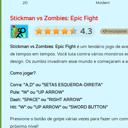
2D
Modern
Stickman vs Zombies: Epic Fight
4.3
Incorporar
Stickman vs Zombies: Epic Fight
é um lendário jogo de av
de tempos em tempos. Você luta contra vários monstros 
design. Os zumbis invadiram esse mundo e começaram a a
Como jogar?
Corra: "A,D" ou "SETAS ESQUERDA-DIREITA"
Pule: "W" ou "UP ARROW"
Dash: "SPACE" ou "RIGHT ARROW"
Hit: "W" ou "UP ARROW" ou "SWORD BUTTON"
Pressione o botão de golpe várias vezes para fazer um com
próximo nível!