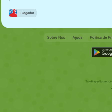
1 Jogador
Sobre Nós
Ajuda
Política de P
TwoPlayerGames.org 
V