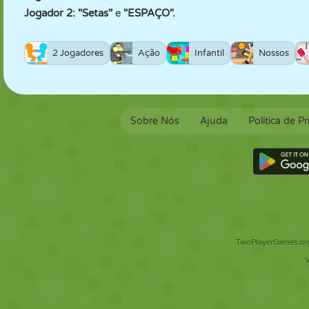
Jogador 2: "Setas"
e
"ESPAÇO".
2 Jogadores
Ação
Infantil
Nossos
Sobre Nós
Ajuda
Política de P
TwoPlayerGames.org 
V