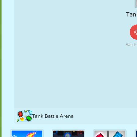
FANTOCHE
QUEBRA-
REAÇÃO
RETRÔ
ROBÔ
CABEÇA
ESTRATÉGIA
ACROBACIA
TANQUE
TÊNIS
JOGO DA
VELHA
Tank Battle Arena