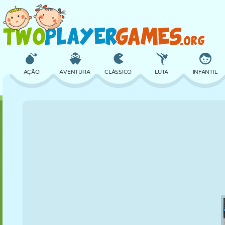
AÇÃO
AVENTURA
CLÁSSICO
LUTA
INFANTIL
3D
AVIÃO
ALIEN
EQUILÍBRIO
BASQUETE
CASTELO
XADREZ
CRAZY
DEFESA
DINOSSAURO
MENINAS
GOLFE
PULAR
MATEMÁTICA
LABIRINTO