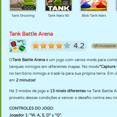
Tank Shooting
Tank Wars 90
Blob Tank Wars
Tank Battle Arena
4.2
Incorporar
O
Tank Battle Arena
é um jogo com vários mods para comb
tanques inimigos em diferentes mapas. No modo
"Capture 
no território inimigo e trazê-la para sua própria terra. E
em
2 minutos!
Há 3 modos de jogo e
13 níveis diferentes
na Tank Battle Ar
proveito dessas condições e vencer o desafio contra seu in
CONTROLES DO JOGO:
Jogador 1: "W, A, S, D"
e
"Q".