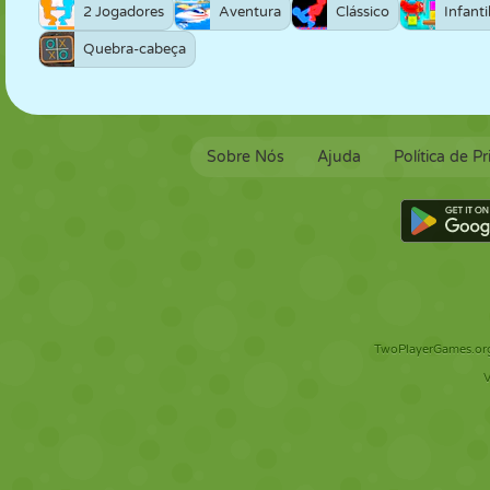
2 Jogadores
Aventura
Clássico
Infanti
Quebra-cabeça
Sobre Nós
Ajuda
Política de P
TwoPlayerGames.org 
V