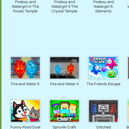
Fireboy and
Fireboy and
Fireboy and
Watergirl in The
Watergirl 4 The
Watergirl 5:
W
Forest Temple
Crystal Temple
Elements
Fire and Water 5
Fire and Water 4
The Friends Escape
Funny Food Duel
Sprunki Craft
Glitched
B