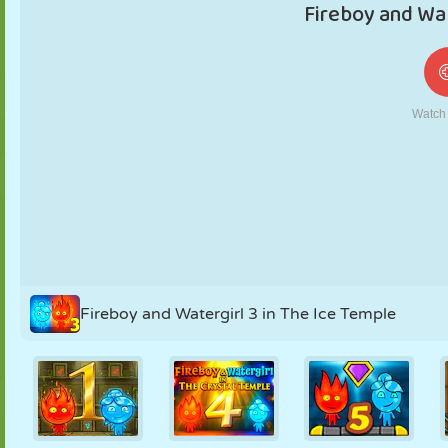
FANTOCHE
QUEBRA-
REAÇÃO
RETRÔ
ROBÔ
CABEÇA
ESTRATÉGIA
ACROBACIA
TANQUE
TÊNIS
JOGO DA
VELHA
Fireboy and Watergirl 3 in The Ice Temple