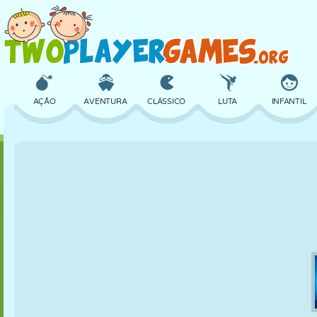
AÇÃO
AVENTURA
CLÁSSICO
LUTA
INFANTIL
3D
AVIÃO
ALIEN
EQUILÍBRIO
BASQUETE
CASTELO
XADREZ
CRAZY
DEFESA
DINOSSAURO
MENINAS
GOLFE
PULAR
MATEMÁTICA
LABIRINTO