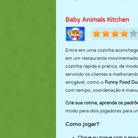
Baby Animals Kitchen
Entre em uma cozinha aconchega
em um restaurante movimentado
cozinha rápida e prática, de mod
servindo os clientes e melhorand
amigável, como o
Funny Food Du
com tempo, coordenação e manut
Crie sua rotina, aprenda os padrõ
modo para dois jogadores para u
Como jogar?
Clique ou toque com o mou