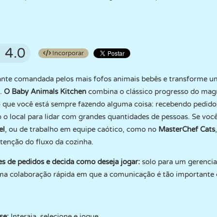
4.0
Incorporar
nte comandada pelos mais fofos animais bebês e transforme 
.
O Baby Animals Kitchen
combina o clássico progresso do mag
o que você está sempre fazendo alguma coisa: recebendo pedido
o o local para lidar com grandes quantidades de pessoas. Se vo
el
, ou de trabalho em equipe caótico, como no
MasterChef Cats
enção do fluxo da cozinha.
es de pedidos e decida como deseja jogar:
solo para um gerenci
ma colaboração rápida em que a comunicação é tão importante 
se:
Interaja, selecione e jogue.