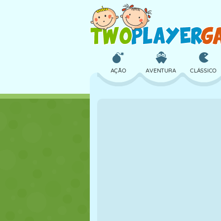
AÇÃO
AVENTURA
CLÁSSICO
3D
AVIÃO
ALIEN
CASTELO
XADREZ
CRAZY
MENINAS
GOLFE
PULAR