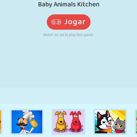
RETRÔ
ROBÔ
CORRER
ESCOLA
TIRO
TÊNIS
JOGO DA
TOUCH SCREEN
TORRE
CAMINHÃO
VELHA