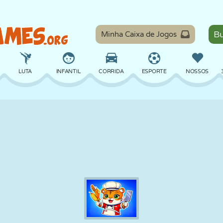
Minha Caixa de Jogos
LUTA
INFANTIL
CORRIDA
ESPORTE
NOSSOS
EQUILÍBRIO
BASQUETE
BATALHA
BILHAR
TABULEIRO
DEFESA
DINOSSAURO
DIRIGIR
EDUCACIONAL
ESCAPE
MATEMÁTICA
LABIRINTO
MONSTRO
MOTO
ONLINE