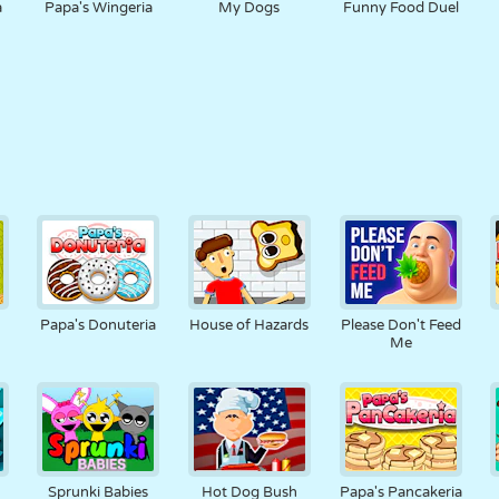
a
Papa's Wingeria
My Dogs
Funny Food Duel
Papa's Donuteria
House of Hazards
Please Don't Feed
Me
Sprunki Babies
Hot Dog Bush
Papa's Pancakeria