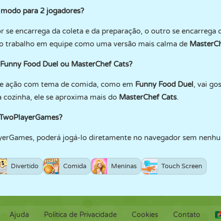
o modo para 2 jogadores?
r se encarrega da coleta e da preparação, o outro se encarrega d
no trabalho em equipe como uma versão mais calma de
MasterCh
 Funny Food Duel ou MasterChef Cats?
s e ação com tema de comida, como em
Funny Food Duel
, vai go
 cozinha, ele se aproxima mais do
MasterChef Cats
.
o TwoPlayerGames?
ayerGames, poderá jogá-lo diretamente no navegador sem nenhum
Divertido
Comida
Meninas
Touch Screen
Ajuda
Política de Privacidade
Cookies
Contato