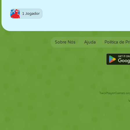
1 Jogador
Sobre Nós
Ajuda
Política de P
TwoPlayerGames.org 
V