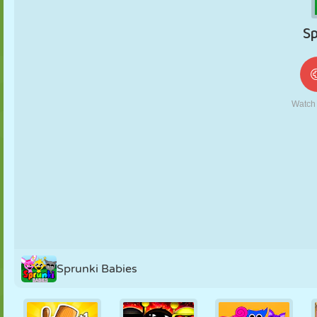
FANTOCHE
QUEBRA-
REAÇÃO
RETRÔ
ROBÔ
CABEÇA
ESTRATÉGIA
ACROBACIA
TANQUE
TÊNIS
JOGO DA
VELHA
Sprunki Babies