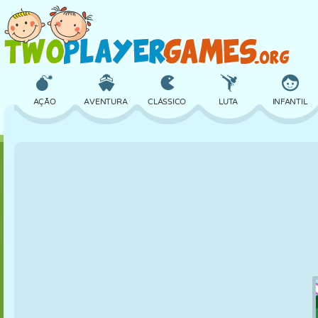
AÇÃO
AVENTURA
CLÁSSICO
LUTA
INFANTIL
3D
AVIÃO
ALIEN
EQUILÍBRIO
BASQUETE
CASTELO
XADREZ
CRAZY
DEFESA
DINOSSAURO
MENINAS
GOLFE
PULAR
MATEMÁTICA
LABIRINTO