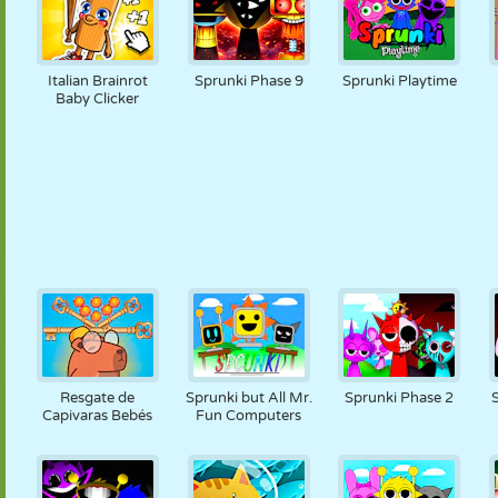
Italian Brainrot
Sprunki Phase 9
Sprunki Playtime
Baby Clicker
Resgate de
Sprunki but All Mr.
Sprunki Phase 2
Capivaras Bebés
Fun Computers