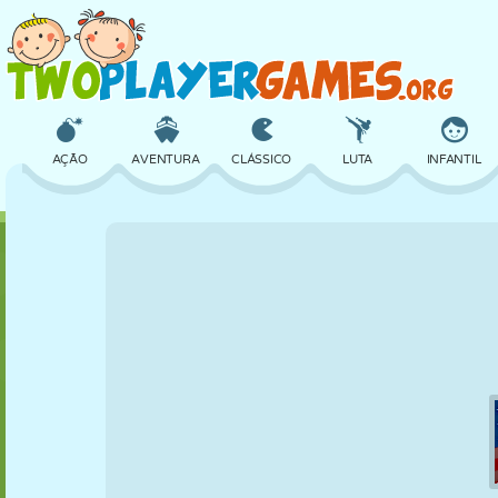
AÇÃO
AVENTURA
CLÁSSICO
LUTA
INFANTIL
3D
AVIÃO
ALIEN
EQUILÍBRIO
BASQUETE
CASTELO
XADREZ
CRAZY
DEFESA
DINOSSAURO
MENINAS
GOLFE
PULAR
MATEMÁTICA
LABIRINTO