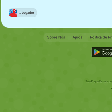
1 Jogador
Sobre Nós
Ajuda
Política de P
TwoPlayerGames.org 
V