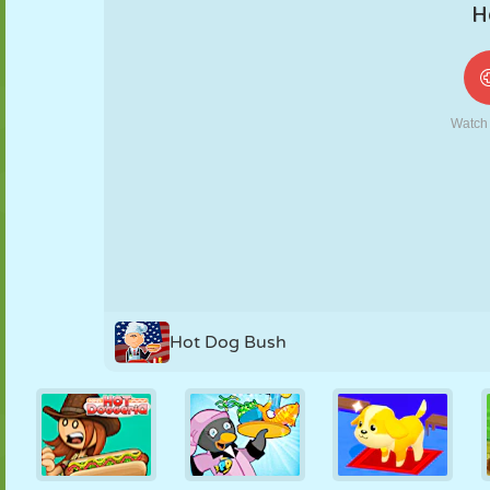
FANTOCHE
QUEBRA-
REAÇÃO
RETRÔ
ROBÔ
CABEÇA
ESTRATÉGIA
ACROBACIA
TANQUE
TÊNIS
JOGO DA
VELHA
Hot Dog Bush