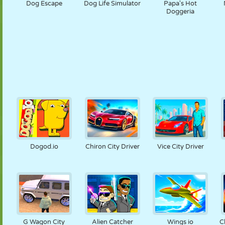
Dog Escape
Dog Life Simulator
Papa's Hot
Doggeria
Dogod.io
Chiron City Driver
Vice City Driver
G Wagon City
Alien Catcher
Wings io
C