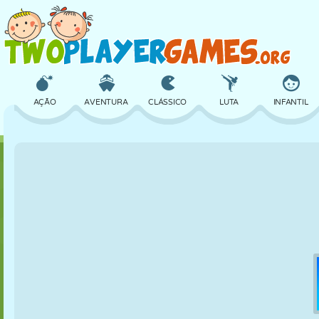
AÇÃO
AVENTURA
CLÁSSICO
LUTA
INFANTIL
3D
AVIÃO
ALIEN
EQUILÍBRIO
BASQUETE
CASTELO
XADREZ
CRAZY
DEFESA
DINOSSAURO
MENINAS
GOLFE
PULAR
MATEMÁTICA
LABIRINTO