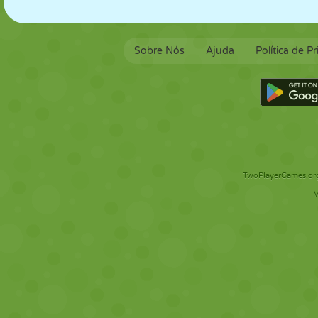
Sobre Nós
Ajuda
Política de P
TwoPlayerGames.org 
V