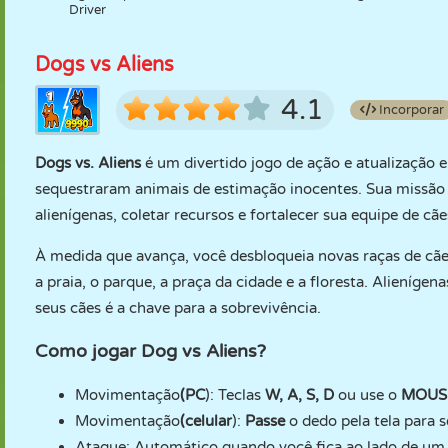
Driver
Dogs vs Aliens
4.1
Incorporar
Dogs vs. Aliens
é um divertido jogo de ação e atualização 
sequestraram animais de estimação inocentes. Sua missão é
alienígenas, coletar recursos e fortalecer sua equipe de cãe
À medida que avança, você desbloqueia novas raças de cães
a praia, o parque, a praça da cidade e a floresta. Alieníge
seus cães é a chave para a sobrevivência.
Como jogar Dog vs Aliens?
Movimentação
(PC
): Teclas
W, A, S, D
ou use o
MOUS
Movimentação
(celular
):
Passe
o dedo pela tela para 
Ataque: Automático quando você fica ao lado de um 