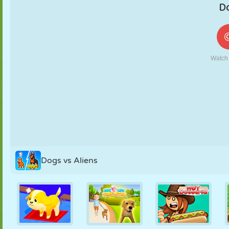
FANTOCHE
QUEBRA-
REAÇÃO
RETRÔ
ROBÔ
CABEÇA
ESTRATÉGIA
ACROBACIA
TANQUE
TÊNIS
JOGO DA
VELHA
Dogs vs Aliens