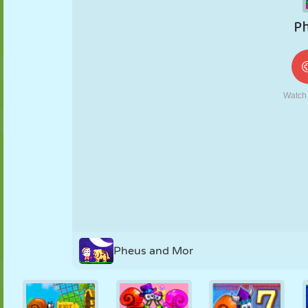
FANTOCHE
QUEBRA-
REAÇÃO
RETRÔ
ROBÔ
CABEÇA
ESTRATÉGIA
ACROBACIA
TANQUE
TÊNIS
JOGO DA
VELHA
Pheus and Mor