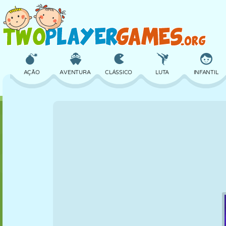
AÇÃO
AVENTURA
CLÁSSICO
LUTA
INFANTIL
3D
AVIÃO
ALIEN
EQUILÍBRIO
BASQUETE
CASTELO
XADREZ
CRAZY
DEFESA
DINOSSAURO
MENINAS
GOLFE
PULAR
MATEMÁTICA
LABIRINTO