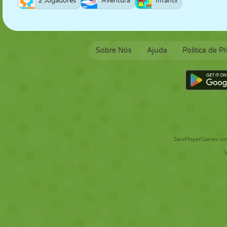
2 Jogadores
Aventura
Infantil
Sobre Nós
Ajuda
Política de P
TwoPlayerGames.org 
V