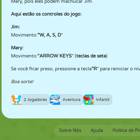
Mary, pois eles podem machucar Jim.
Aqui estão os controles do jogo:
Jim:
Movimento:
"W, A, S, D
"
Mary:
Movimento:
"ARROW KEYS
" (
teclas de seta
)
Se você ficar preso, pressione a tecla
"R
" para reiniciar o ní
Boa sorte!
2 Jogadores
Aventura
Infantil
Sobre Nós
Ajuda
Política de P