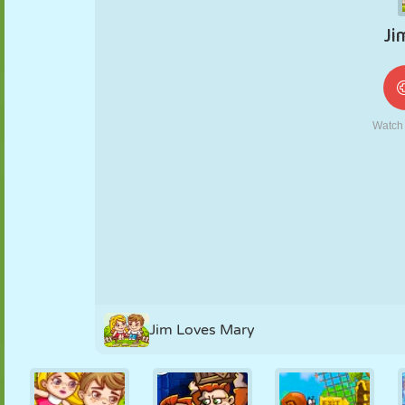
FANTOCHE
QUEBRA-
REAÇÃO
RETRÔ
ROBÔ
CABEÇA
ESTRATÉGIA
ACROBACIA
TANQUE
TÊNIS
JOGO DA
VELHA
Jim Loves Mary