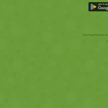
TwoPlayerGames.org 
V