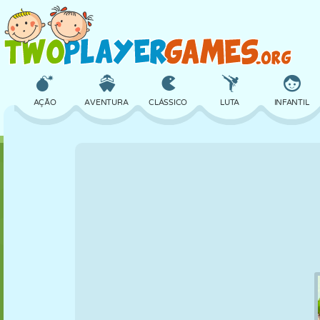
AÇÃO
AVENTURA
CLÁSSICO
LUTA
INFANTIL
3D
AVIÃO
ALIEN
EQUILÍBRIO
BASQUETE
CASTELO
XADREZ
CRAZY
DEFESA
DINOSSAURO
MENINAS
GOLFE
PULAR
MATEMÁTICA
LABIRINTO