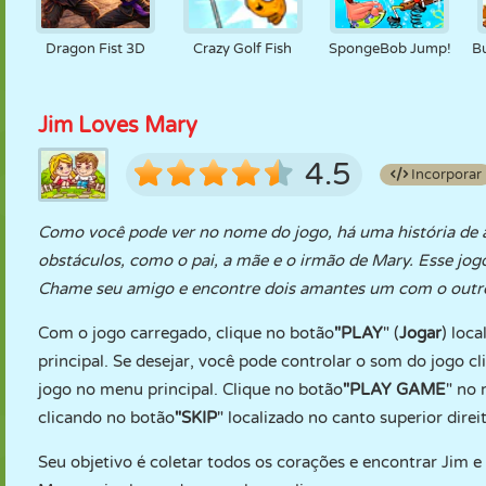
Dragon Fist 3D
Crazy Golf Fish
SpongeBob Jump!
B
Jim Loves Mary
4.5
Incorporar
Como você pode ver no nome do jogo, há uma história de a
obstáculos, como o pai, a mãe e o irmão de Mary. Esse jog
Chame seu amigo e encontre dois amantes um com o outr
Com o jogo carregado, clique no botão
"PLAY
" (
Jogar
) loc
principal. Se desejar, você pode controlar o som do jogo cl
jogo no menu principal. Clique no botão
"PLAY
GAME
" no 
clicando no botão
"SKIP
" localizado no canto superior dire
Seu objetivo é coletar todos os corações e encontrar Jim e