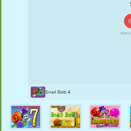
FANTOCHE
QUEBRA-
REAÇÃO
RETRÔ
ROBÔ
CABEÇA
ESTRATÉGIA
ACROBACIA
TANQUE
TÊNIS
JOGO DA
VELHA
Snail Bob 4