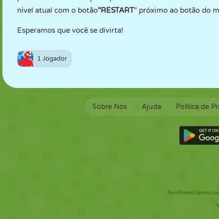
nível atual com o botão
"RESTART
" próximo ao botão do m
Esperamos que você se divirta!
1 Jogador
Sobre Nós
Ajuda
Política de P
TwoPlayerGames.org 
V