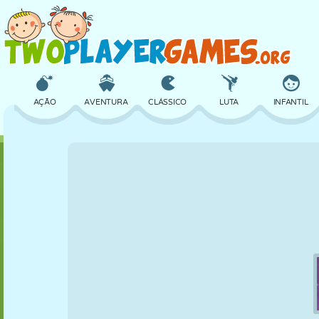
AÇÃO
AVENTURA
CLÁSSICO
LUTA
INFANTIL
3D
AVIÃO
ALIEN
EQUILÍBRIO
BASQUETE
CASTELO
XADREZ
CRAZY
DEFESA
DINOSSAURO
MENINAS
GOLFE
PULAR
MATEMÁTICA
LABIRINTO