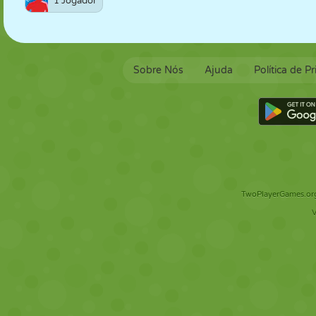
1 Jogador
Sobre Nós
Ajuda
Política de P
TwoPlayerGames.org 
V