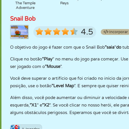
The Temple
Reys
Adventure
Snail Bob
4.5
Incorporar
O objetivo do jogo é fazer com que o Snail Bob
"saia
"
do
tub
Clique no botão
"Play
" no menu do jogo para começar. Use
ser jogado com o
"Mouse
".
Você deve superar o artifício que foi criado no início da 
posição, use o botão
"Level Map
". E sempre que quiser rein
Além disso, você pode aumentar ou diminuir a velocidade d
esquerda,
"X1
" e
"X2
". Se você clicar no nosso herói, ele p
alguns obstáculos perigosos. Esperamos que você se divirt