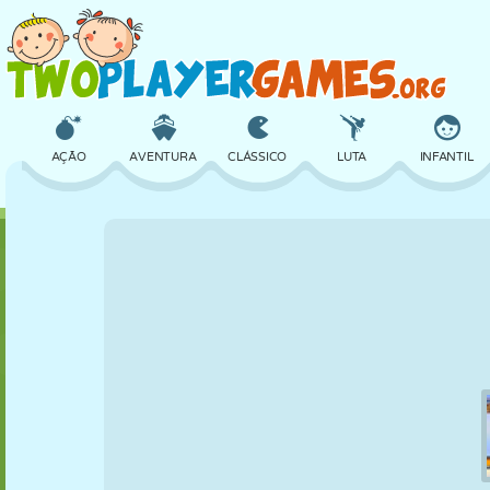
AÇÃO
AVENTURA
CLÁSSICO
LUTA
INFANTIL
3D
AVIÃO
ALIEN
EQUILÍBRIO
BASQUETE
CASTELO
XADREZ
CRAZY
DEFESA
DINOSSAURO
MENINAS
GOLFE
PULAR
MATEMÁTICA
LABIRINTO