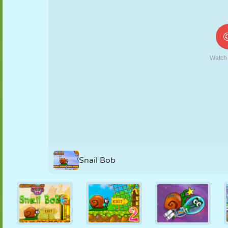
FANTOCHE
QUEBRA-
REAÇÃO
RETRÔ
ROBÔ
CABEÇA
ESTRATÉGIA
ACROBACIA
TANQUE
TÊNIS
JOGO DA
VELHA
Snail Bob