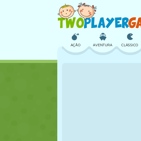
AÇÃO
AVENTURA
CLÁSSICO
3D
AVIÃO
ALIEN
CASTELO
XADREZ
CRAZY
MENINAS
GOLFE
PULAR