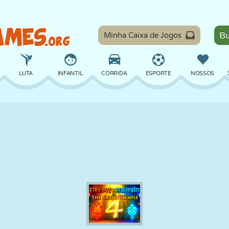
Minha Caixa de Jogos
LUTA
INFANTIL
CORRIDA
ESPORTE
NOSSOS
EQUILÍBRIO
BASQUETE
BATALHA
BILHAR
TABULEIRO
DEFESA
DINOSSAURO
DIRIGIR
EDUCACIONAL
ESCAPE
MATEMÁTICA
LABIRINTO
MONSTRO
MOTO
ONLINE