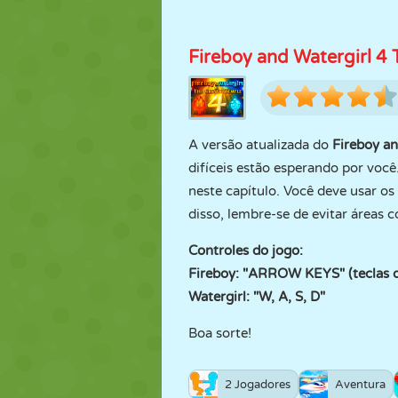
Fireboy and Watergirl 4 
A versão atualizada do
Fireboy an
difíceis estão esperando por você
neste capítulo. Você deve usar o
disso, lembre-se de evitar áreas
Controles do jogo:
Fireboy: "ARROW KEYS" (teclas d
Watergirl: "W, A, S, D"
Boa sorte!
2 Jogadores
Aventura