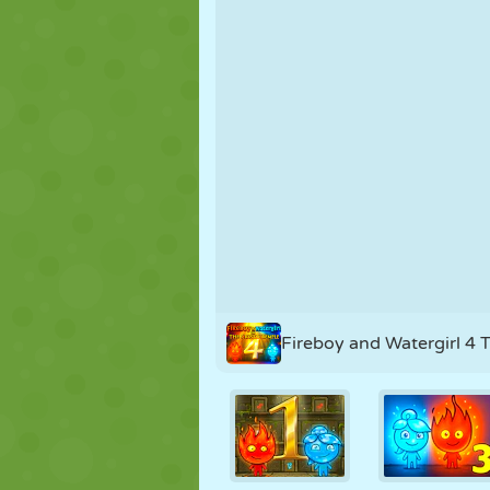
FANTOCHE
QUEBRA-
REAÇÃO
CABEÇA
ESTRATÉGIA
ACROBACIA
TANQUE
Fireboy and Watergirl 4 