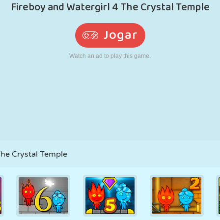
RETRÔ
ROBÔ
CORRER
ESCOLA
TIRO
TÊNIS
JOGO DA
TOUCH SCREEN
TORRE
CAMINHÃO
VELHA
The Crystal Temple