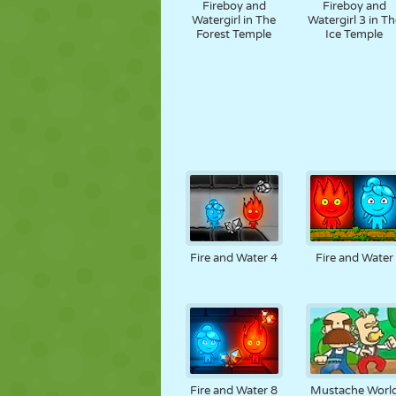
Fireboy and
Fireboy and
Watergirl in The
Watergirl 3 in Th
Forest Temple
Ice Temple
Fire and Water 4
Fire and Water
Fire and Water 8
Mustache Worl