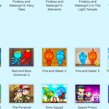
Fireboy and
Fireboy and
Fireboy and
e
Watergirl 6: Fairy
Watergirl 5:
Watergirl 2 in The
Tales
Elements
Light Temple
Red and Blue
Fire and Water 2
Fire and Water 3
T
Stickman 2
d
The Pyramid
Dino Squad
Space Prison