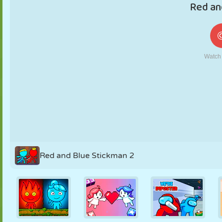
FANTOCHE
QUEBRA-
REAÇÃO
RETRÔ
ROBÔ
CABEÇA
ESTRATÉGIA
ACROBACIA
TANQUE
TÊNIS
JOGO DA
VELHA
Red and Blue Stickman 2