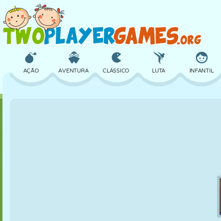
AÇÃO
AVENTURA
CLÁSSICO
LUTA
INFANTIL
3D
AVIÃO
ALIEN
EQUILÍBRIO
BASQUETE
CASTELO
XADREZ
CRAZY
DEFESA
DINOSSAURO
MENINAS
GOLFE
PULAR
MATEMÁTICA
LABIRINTO