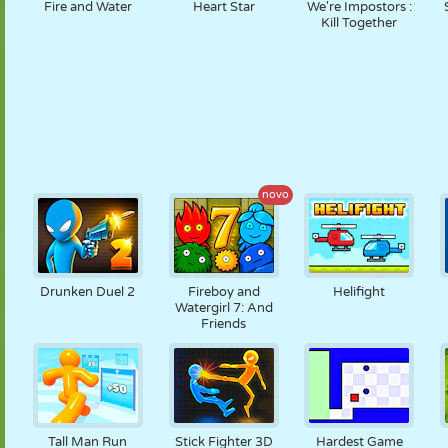
Fire and Water
Heart Star
We're Impostors :
Kill Together
novo
Drunken Duel 2
Fireboy and
Helifight
Watergirl 7: And
Friends
Tall Man Run
Stick Fighter 3D
Hardest Game