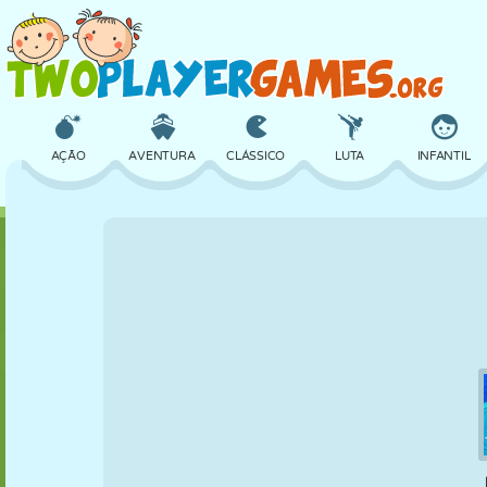
AÇÃO
AVENTURA
CLÁSSICO
LUTA
INFANTIL
3D
AVIÃO
ALIEN
EQUILÍBRIO
BASQUETE
CASTELO
XADREZ
CRAZY
DEFESA
DINOSSAURO
MENINAS
GOLFE
PULAR
MATEMÁTICA
LABIRINTO