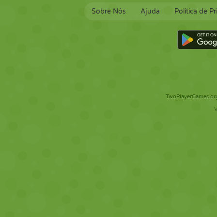
Sobre Nós
Ajuda
Política de P
TwoPlayerGames.org 
V