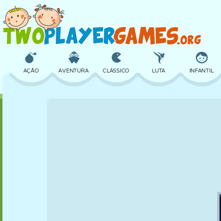
AÇÃO
AVENTURA
CLÁSSICO
LUTA
INFANTIL
3D
AVIÃO
ALIEN
EQUILÍBRIO
BASQUETE
CASTELO
XADREZ
CRAZY
DEFESA
DINOSSAURO
MENINAS
GOLFE
PULAR
MATEMÁTICA
LABIRINTO