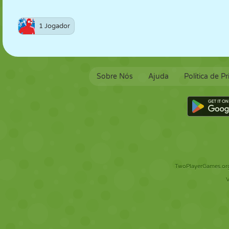
1 Jogador
Sobre Nós
Ajuda
Política de P
TwoPlayerGames.org 
V