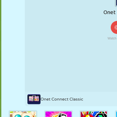
FANTOCHE
QUEBRA-
REAÇÃO
RETRÔ
ROBÔ
CABEÇA
ESTRATÉGIA
ACROBACIA
TANQUE
TÊNIS
JOGO DA
VELHA
Onet Connect Classic