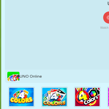
FANTOCHE
QUEBRA-
REAÇÃO
RETRÔ
ROBÔ
CABEÇA
ESTRATÉGIA
ACROBACIA
TANQUE
TÊNIS
JOGO DA
VELHA
UNO Online