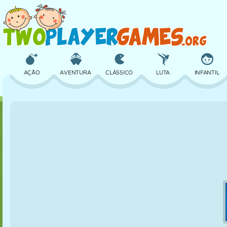
AÇÃO
AVENTURA
CLÁSSICO
LUTA
INFANTIL
3D
AVIÃO
ALIEN
EQUILÍBRIO
BASQUETE
CASTELO
XADREZ
CRAZY
DEFESA
DINOSSAURO
MENINAS
GOLFE
PULAR
MATEMÁTICA
LABIRINTO