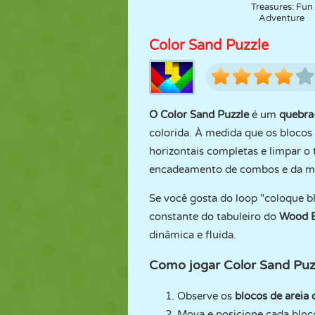
Treasures: Fun
Adventure
Color Sand Puzzle
O Color Sand Puzzle
é um
quebra
colorida. À medida que os blocos 
horizontais completas e limpar o 
encadeamento de combos e da ma
Se você gosta do loop "coloque b
constante do tabuleiro do
Wood B
dinâmica e fluida.
Como jogar Color Sand Puz
Observe os
blocos de areia 
Mova e posicione cada bloc