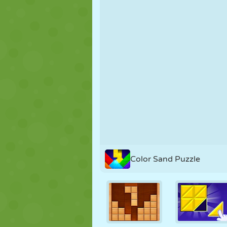
FANTOCHE
QUEBRA-
REAÇÃO
CABEÇA
ESTRATÉGIA
ACROBACIA
TANQUE
Color Sand Puzzle