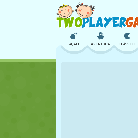
AÇÃO
AVENTURA
CLÁSSICO
3D
AVIÃO
ALIEN
CASTELO
XADREZ
CRAZY
MENINAS
GOLFE
PULAR