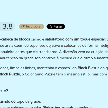
3.8
Incorporar
-cabeça de blocos
calmo e
satisfatório com um toque especial:
de areia caem do topo, seu objetivo é colocá-los de forma inteli
tabuleiro antes que ele transborde. A diversão vem da criação de
nutenção da grade sob controle à medida que o ritmo aumenta
locos, limpe as linhas, mantenha o espaço" do
Block Blast
e do g
lock Puzzle
, o Color Sand Puzzle tem o mesmo estilo, mas com
zle?
caindo do
topo da grade.
o com cuidado para criar
fileiras horizontais
completas.