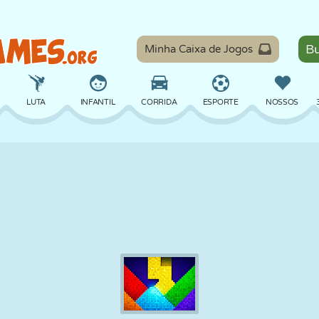
Minha Caixa de Jogos
LUTA
INFANTIL
CORRIDA
ESPORTE
NOSSOS
EQUILÍBRIO
BASQUETE
BATALHA
BILHAR
TABULEIRO
DEFESA
DINOSSAURO
DIRIGIR
EDUCACIONAL
ESCAPE
MATEMÁTICA
LABIRINTO
MONSTRO
MOTO
ONLINE