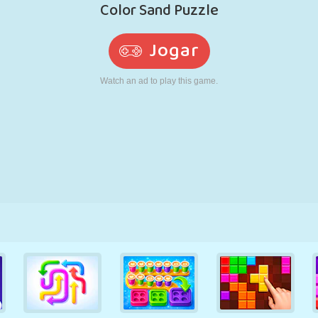
RETRÔ
ROBÔ
CORRER
ESCOLA
TIRO
TÊNIS
JOGO DA
TOUCH SCREEN
TORRE
CAMINHÃO
VELHA