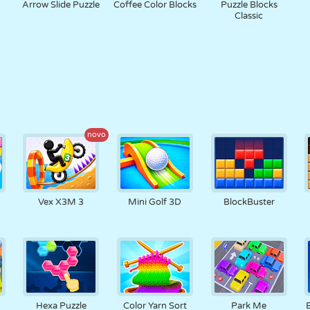
Arrow Slide Puzzle
Coffee Color Blocks
Puzzle Blocks
Classic
novo
Vex X3M 3
Mini Golf 3D
BlockBuster
Hexa Puzzle
Color Yarn Sort
Park Me