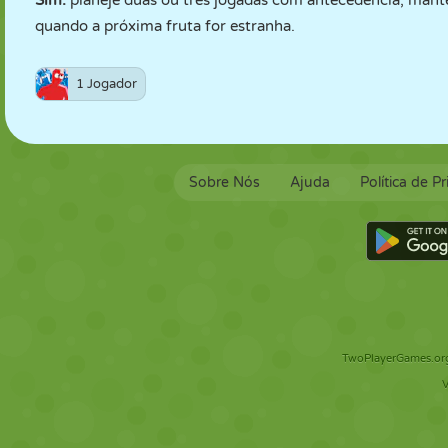
Sim:
planeje duas ou três jogadas com antecedência, mante
quando a próxima fruta for estranha.
1 Jogador
Sobre Nós
Ajuda
Política de P
TwoPlayerGames.org 
V