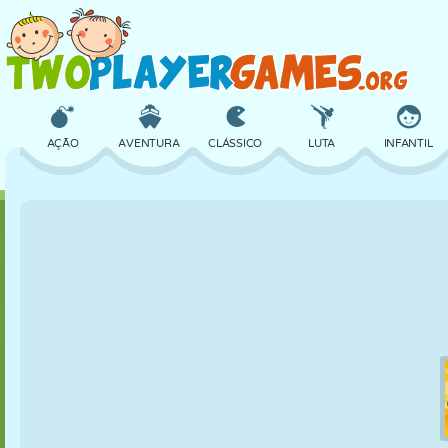
AÇÃO
AVENTURA
CLÁSSICO
LUTA
INFANTIL
3D
AVIÃO
ALIEN
EQUILÍBRIO
BASQUETE
CASTELO
XADREZ
CRAZY
DEFESA
DINOSSAURO
MENINAS
GOLFE
PULAR
MATEMÁTICA
LABIRINTO