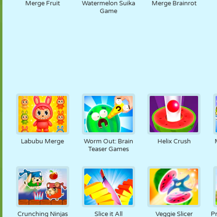
Merge Fruit
Watermelon Suika
Merge Brainrot
Game
Labubu Merge
Worm Out: Brain
Helix Crush
Teaser Games
Crunching Ninjas
Slice it All
Veggie Slicer
Pr