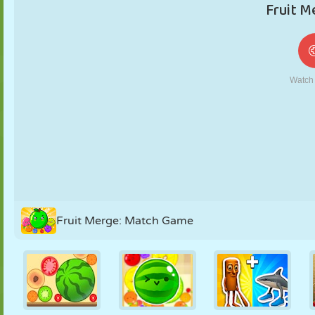
FANTOCHE
QUEBRA-
REAÇÃO
RETRÔ
ROBÔ
CABEÇA
ESTRATÉGIA
ACROBACIA
TANQUE
TÊNIS
JOGO DA
VELHA
Fruit Merge: Match Game