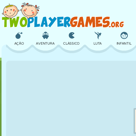
AÇÃO
AVENTURA
CLÁSSICO
LUTA
INFANTIL
3D
AVIÃO
ALIEN
EQUILÍBRIO
BASQUETE
CASTELO
XADREZ
CRAZY
DEFESA
DINOSSAURO
MENINAS
GOLFE
PULAR
MATEMÁTICA
LABIRINTO