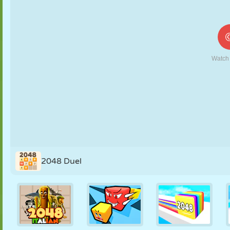
FANTOCHE
QUEBRA-
REAÇÃO
RETRÔ
ROBÔ
CABEÇA
ESTRATÉGIA
ACROBACIA
TANQUE
TÊNIS
JOGO DA
VELHA
2048 Duel