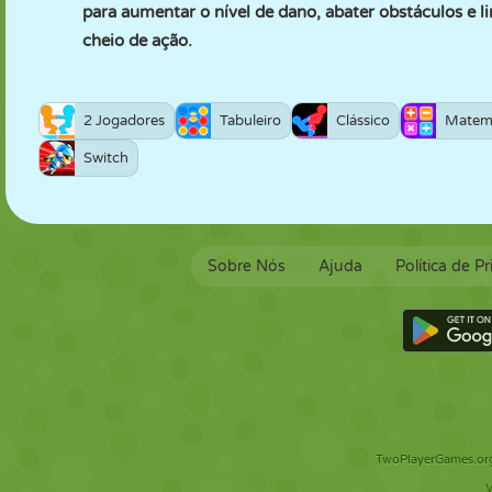
para aumentar o nível de dano, abater obstáculos e l
cheio de ação.
2 Jogadores
Tabuleiro
Clássico
Matem
Switch
Sobre Nós
Ajuda
Política de P
TwoPlayerGames.org 
V