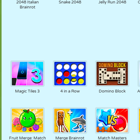
2048 Italian
Snake 2048
Jelly Run 2048
C
Brainrot
Magic Tiles 3
4 in a Row
Domino Block
A
Fruit Merge: Match
Merge Brainrot
Match Masters