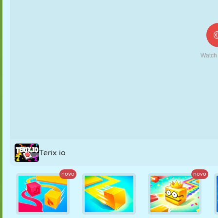
FANTOCHE
QUEBRA-
REAÇÃO
RETRÔ
ROBÔ
CABEÇA
ESTRATÉGIA
ACROBACIA
TANQUE
TÊNIS
JOGO DA
VELHA
Terix io
novo
novo