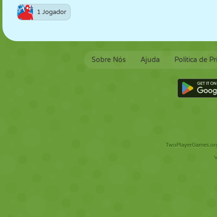
1 Jogador
Sobre Nós
Ajuda
Política de P
TwoPlayerGames.org 
V