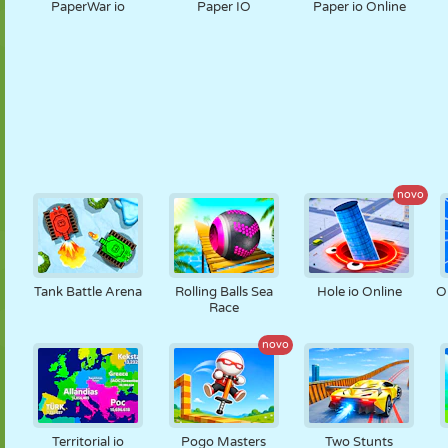
PaperWar io
Paper IO
Paper io Online
novo
Tank Battle Arena
Rolling Balls Sea
Hole io Online
O
Race
novo
Territorial io
Pogo Masters
Two Stunts