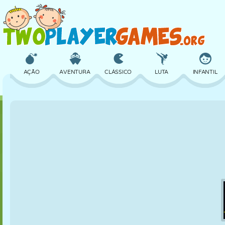
AÇÃO
AVENTURA
CLÁSSICO
LUTA
INFANTIL
3D
AVIÃO
ALIEN
EQUILÍBRIO
BASQUETE
CASTELO
XADREZ
CRAZY
DEFESA
DINOSSAURO
MENINAS
GOLFE
PULAR
MATEMÁTICA
LABIRINTO