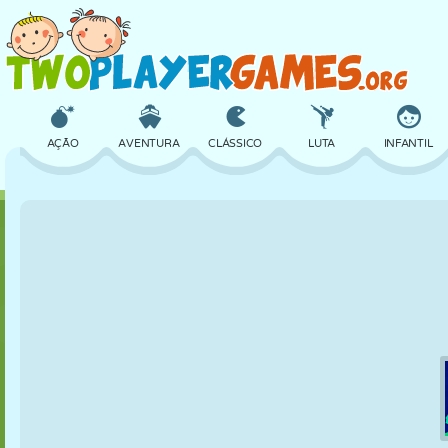
AÇÃO
AVENTURA
CLÁSSICO
LUTA
INFANTIL
3D
AVIÃO
ALIEN
EQUILÍBRIO
BASQUETE
CASTELO
XADREZ
CRAZY
DEFESA
DINOSSAURO
MENINAS
GOLFE
PULAR
MATEMÁTICA
LABIRINTO