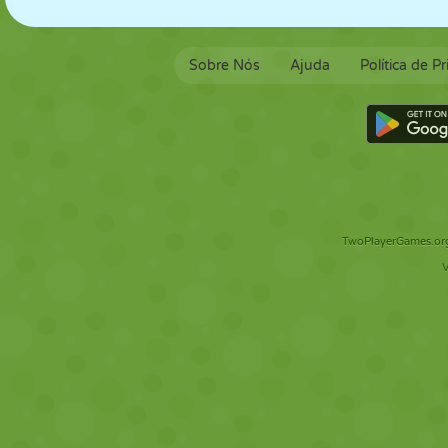
Sobre Nós
Ajuda
Política de P
TwoPlayerGames.org 
V