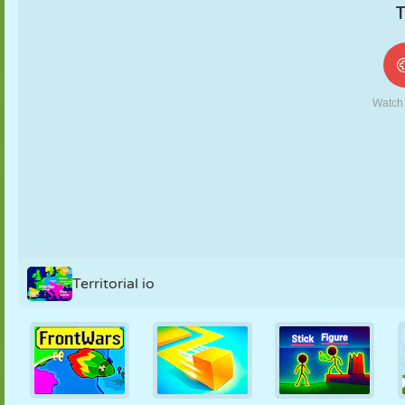
FANTOCHE
QUEBRA-
REAÇÃO
RETRÔ
ROBÔ
CABEÇA
ESTRATÉGIA
ACROBACIA
TANQUE
TÊNIS
JOGO DA
VELHA
Territorial io