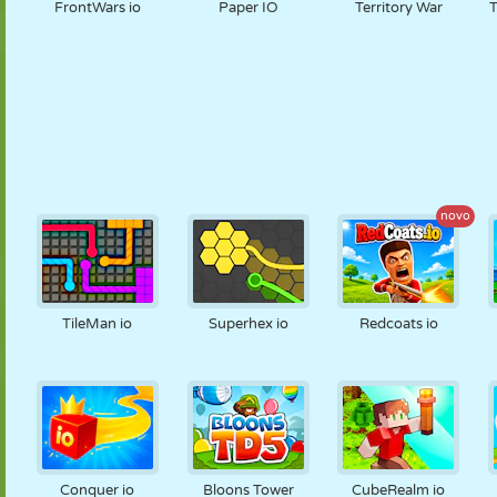
FrontWars io
Paper IO
Territory War
T
novo
TileMan io
Superhex io
Redcoats io
Conquer io
Bloons Tower
CubeRealm io