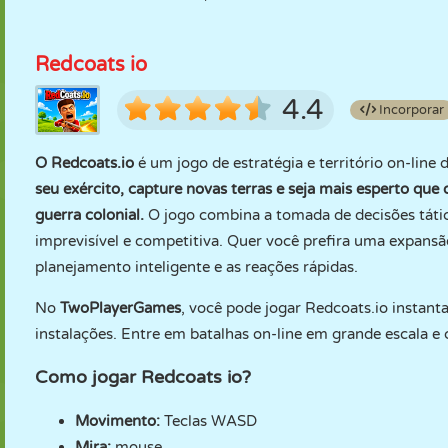
Redcoats io
4.4
Incorporar
O Redcoats.io
é um jogo de estratégia e território on-lin
seu exército, capture novas terras e seja mais esperto que 
guerra colonial.
O jogo combina a tomada de decisões táti
imprevisível e competitiva. Quer você prefira uma expans
planejamento inteligente e as reações rápidas.
No
TwoPlayerGames
, você pode jogar Redcoats.io instan
instalações. Entre em batalhas on-line em grande escala 
Como jogar Redcoats io?
Movimento:
Teclas WASD
Mira:
mouse