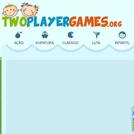
AÇÃO
AVENTURA
CLÁSSICO
LUTA
INFANTIL
3D
AVIÃO
ALIEN
EQUILÍBRIO
BASQUETE
CASTELO
XADREZ
CRAZY
DEFESA
DINOSSAURO
MENINAS
GOLFE
PULAR
MATEMÁTICA
LABIRINTO