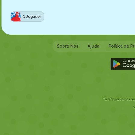
1 Jogador
Sobre Nós
Ajuda
Política de P
TwoPlayerGames.org 
V