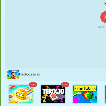
FANTOCHE
QUEBRA-
REAÇÃO
RETRÔ
ROBÔ
CABEÇA
ESTRATÉGIA
ACROBACIA
TANQUE
TÊNIS
JOGO DA
VELHA
Redcoats io
novo
novo