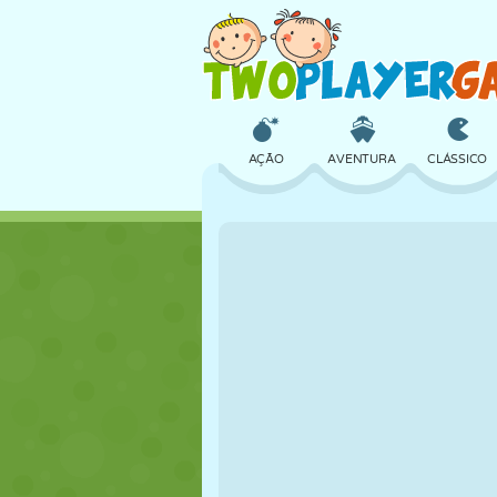
AÇÃO
AVENTURA
CLÁSSICO
3D
AVIÃO
ALIEN
CASTELO
XADREZ
CRAZY
MENINAS
GOLFE
PULAR