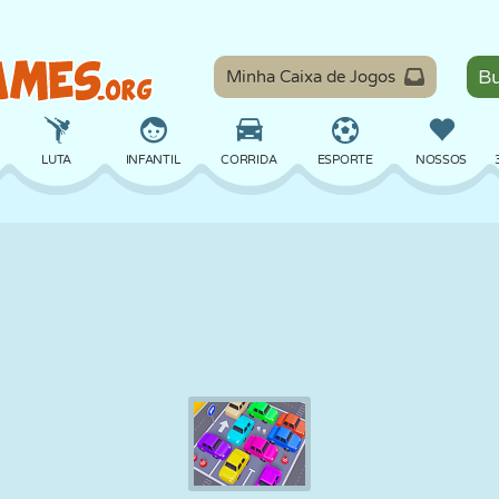
Minha Caixa de Jogos
LUTA
INFANTIL
CORRIDA
ESPORTE
NOSSOS
EQUILÍBRIO
BASQUETE
BATALHA
BILHAR
TABULEIRO
DEFESA
DINOSSAURO
DIRIGIR
EDUCACIONAL
ESCAPE
MATEMÁTICA
LABIRINTO
MONSTRO
MOTO
ONLINE