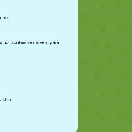
mento.
s horizontais se movem para
istro.