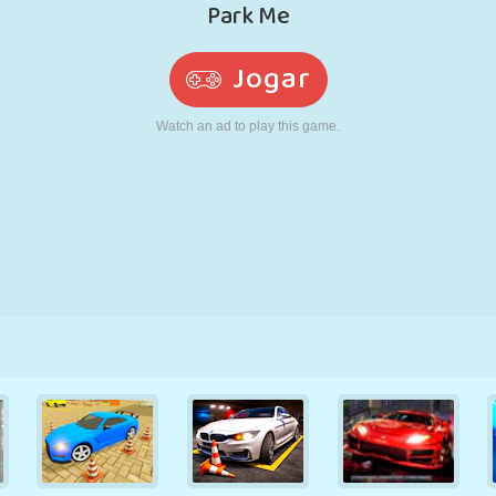
RETRÔ
ROBÔ
CORRER
ESCOLA
TIRO
TÊNIS
JOGO DA
TOUCH SCREEN
TORRE
CAMINHÃO
VELHA