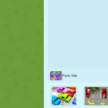
FANTOCHE
QUEBRA-
REAÇÃO
CABEÇA
ESTRATÉGIA
ACROBACIA
TANQUE
Park Me