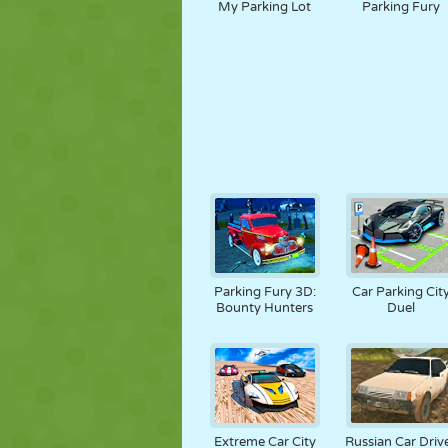
My Parking Lot
Parking Fury
Parking Fury 3D:
Car Parking Cit
Bounty Hunters
Duel
Extreme Car City
Russian Car Driv