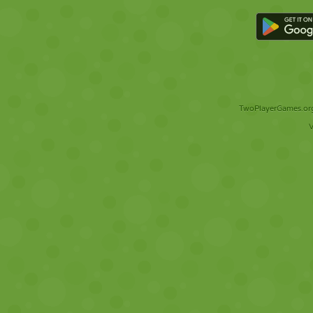
TwoPlayerGames.org 
V