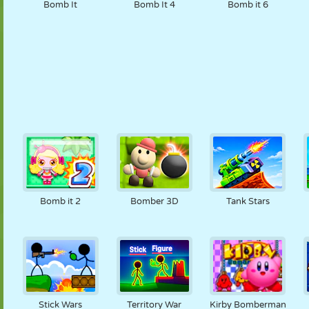
Bomb It
Bomb It 4
Bomb it 6
Bomb it 2
Bomber 3D
Tank Stars
Stick Wars
Territory War
Kirby Bomberman