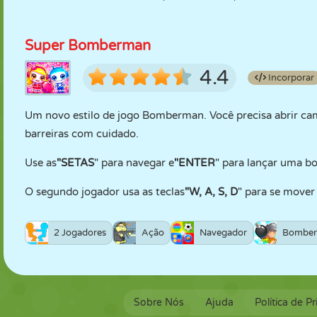
Super Bomberman
4.4
Incorporar
Um novo estilo de jogo Bomberman. Você precisa abrir cam
barreiras com cuidado.
Use as
"SETAS
" para navegar e
"ENTER
" para lançar uma b
O segundo jogador usa as teclas
"W, A, S, D
" para se mover
2 Jogadores
Ação
Navegador
Bomber
Sobre Nós
Ajuda
Política de P