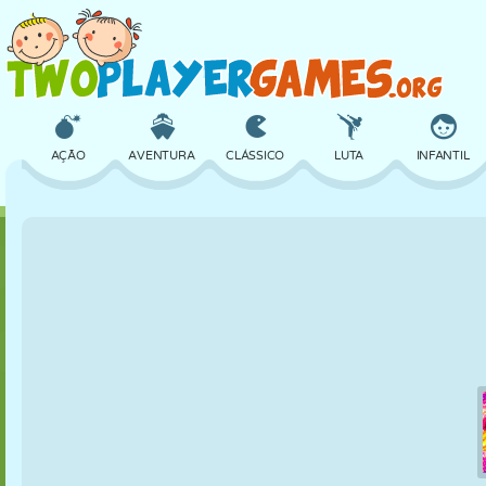
AÇÃO
AVENTURA
CLÁSSICO
LUTA
INFANTIL
3D
AVIÃO
ALIEN
EQUILÍBRIO
BASQUETE
CASTELO
XADREZ
CRAZY
DEFESA
DINOSSAURO
MENINAS
GOLFE
PULAR
MATEMÁTICA
LABIRINTO