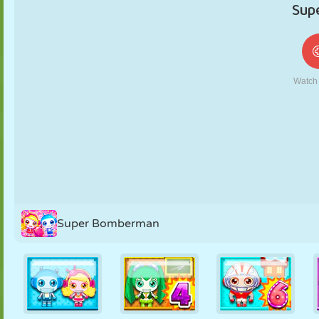
FANTOCHE
QUEBRA-
REAÇÃO
RETRÔ
ROBÔ
CABEÇA
ESTRATÉGIA
ACROBACIA
TANQUE
TÊNIS
JOGO DA
VELHA
Super Bomberman