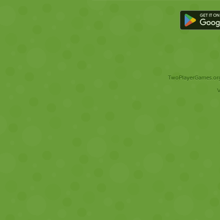
TwoPlayerGames.org 
V