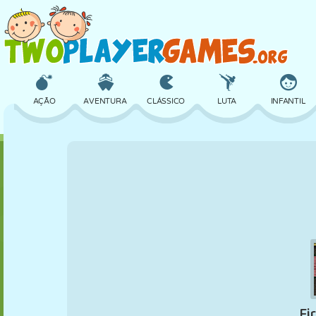
AÇÃO
AVENTURA
CLÁSSICO
LUTA
INFANTIL
3D
AVIÃO
ALIEN
EQUILÍBRIO
BASQUETE
CASTELO
XADREZ
CRAZY
DEFESA
DINOSSAURO
MENINAS
GOLFE
PULAR
MATEMÁTICA
LABIRINTO