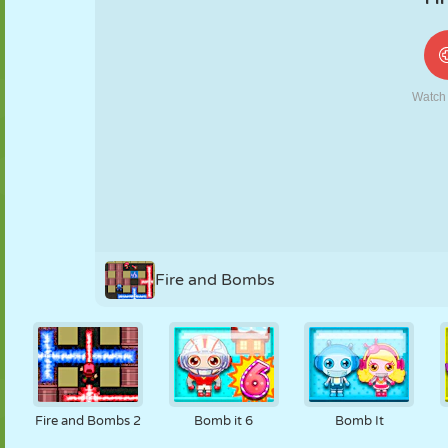
FANTOCHE
QUEBRA-
REAÇÃO
RETRÔ
ROBÔ
CABEÇA
ESTRATÉGIA
ACROBACIA
TANQUE
TÊNIS
JOGO DA
VELHA
Fire and Bombs
Fire and Bombs 2
Bomb it 6
Bomb It