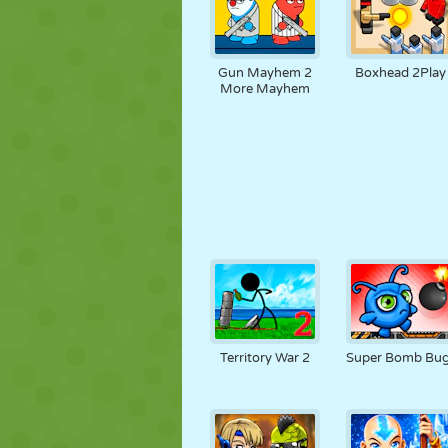
Gun Mayhem 2
Boxhead 2Play
More Mayhem
Territory War 2
Super Bomb Bu