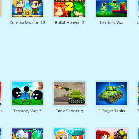
Zombie Mission 12
Bullet Heaven 2
Territory War
gs
Territory War 3
Tank Shooting
2 Player Tanks