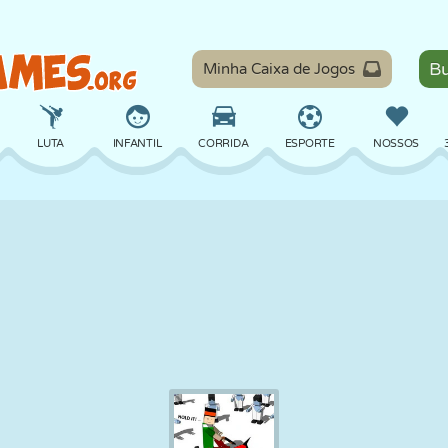
Minha Caixa de Jogos
LUTA
INFANTIL
CORRIDA
ESPORTE
NOSSOS
EQUILÍBRIO
BASQUETE
BATALHA
BILHAR
TABULEIRO
DEFESA
DINOSSAURO
DIRIGIR
EDUCACIONAL
ESCAPE
MATEMÁTICA
LABIRINTO
MONSTRO
MOTO
ONLINE