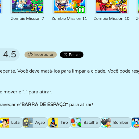
Zombie Mission 7
Zombie Mission 11
Zombie Mission 10
Z
4.5
Incorporar
epente. Você deve matá-los para limpar a cidade. Você pode res
se mover e "
.
" para atirar.
navegar e
"BARRA DE ESPAÇO
" para atirar!
Luta
Ação
Tiro
Batalha
Bomber