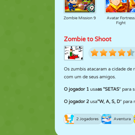
Zombie Mission 9
Avatar Fortress
Fight
Zombie to Shoot
Os zumbis atacaram a cidade de r
com um de seus amigos.
O jogador 1
usa
as "SETAS
" para 
O jogador 2
usa
"W, A, S, D
" para 
2 Jogadores
Aventura