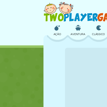
AÇÃO
AVENTURA
CLÁSSICO
3D
AVIÃO
ALIEN
CASTELO
XADREZ
CRAZY
MENINAS
GOLFE
PULAR