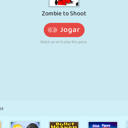
RETRÔ
ROBÔ
CORRER
ESCOLA
TIRO
TÊNIS
JOGO DA
TOUCH SCREEN
TORRE
CAMINHÃO
VELHA
ot