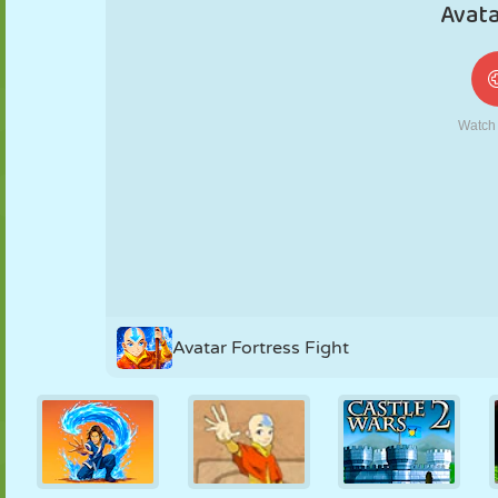
FANTOCHE
QUEBRA-
REAÇÃO
RETRÔ
ROBÔ
CABEÇA
ESTRATÉGIA
ACROBACIA
TANQUE
TÊNIS
JOGO DA
VELHA
Avatar Fortress Fight