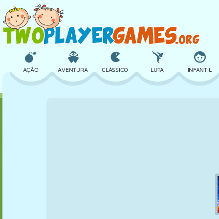
AÇÃO
AVENTURA
CLÁSSICO
LUTA
INFANTIL
3D
AVIÃO
ALIEN
EQUILÍBRIO
BASQUETE
CASTELO
XADREZ
CRAZY
DEFESA
DINOSSAURO
MENINAS
GOLFE
PULAR
MATEMÁTICA
LABIRINTO