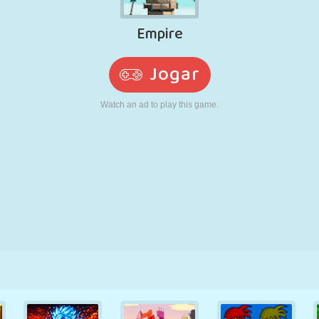
RETRÔ
ROBÔ
CORRER
ESCOLA
TIRO
TÊNIS
JOGO DA
TOUCH SCREEN
TORRE
CAMINHÃO
VELHA