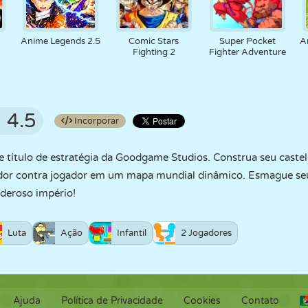
Anime Legends 2.5
Comic Stars
Super Pocket
A
Fighting 2
Fighter Adventure
4.5
Incorporar
ítulo de estratégia da Goodgame Studios. Construa seu castel
ador contra jogador em um mapa mundial dinâmico. Esmague seus
deroso império!
Luta
Ação
Infantil
2 Jogadores
Ajuda
Política de Privacidade
Cookies
Contato