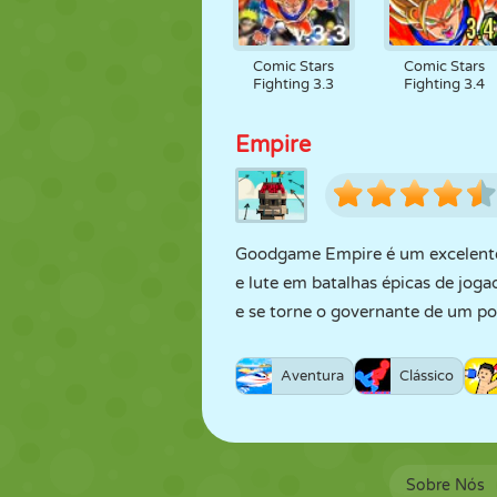
Comic Stars
Comic Stars
Fighting 3.3
Fighting 3.4
Empire
Goodgame Empire é um excelente t
e lute em batalhas épicas de jog
e se torne o governante de um po
Aventura
Clássico
Sobre Nós