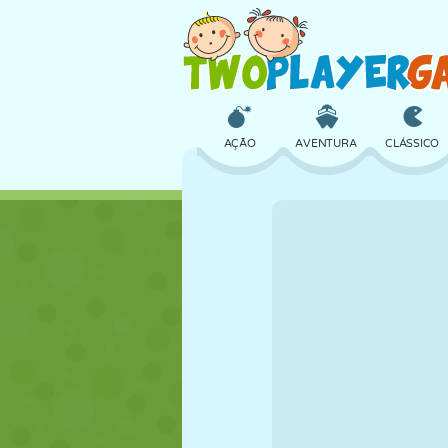
AÇÃO
AVENTURA
CLÁSSICO
3D
AVIÃO
ALIEN
CASTELO
XADREZ
CRAZY
MENINAS
GOLFE
PULAR