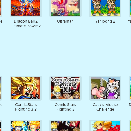
ce
Dragon Ball Z
Ultraman
Yanloong 2
Y
Ultimate Power 2
ce
Comic Stars
Comic Stars
Cat vs. Mouse
D
Fighting 3.2
Fighting 3
Challenge