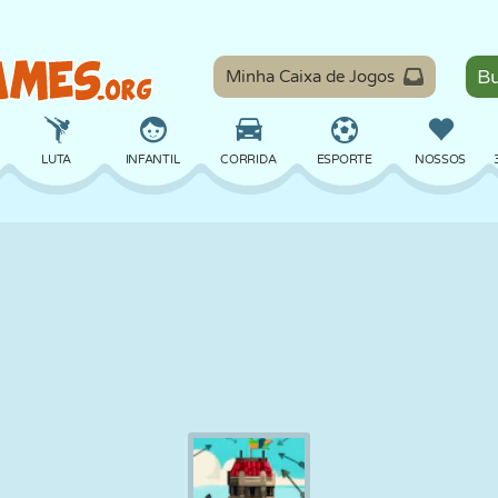
Minha Caixa de Jogos
LUTA
INFANTIL
CORRIDA
ESPORTE
NOSSOS
EQUILÍBRIO
BASQUETE
BATALHA
BILHAR
TABULEIRO
DEFESA
DINOSSAURO
DIRIGIR
EDUCACIONAL
ESCAPE
MATEMÁTICA
LABIRINTO
MONSTRO
MOTO
ONLINE