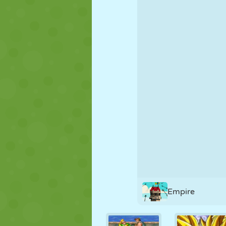
FANTOCHE
QUEBRA-
REAÇÃO
CABEÇA
ESTRATÉGIA
ACROBACIA
TANQUE
Empire