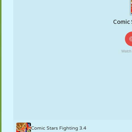
FANTOCHE
QUEBRA-
REAÇÃO
RETRÔ
ROBÔ
CABEÇA
ESTRATÉGIA
ACROBACIA
TANQUE
TÊNIS
JOGO DA
VELHA
Comic Stars Fighting 3.4