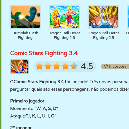
Rumblah Flash
Dragon Ball Fierce
Dragon Ball Fierce
D
Fighting
Fighting 2.6
Fighting 2.5
Comic Stars Fighting 3.4
4.5
Incorporar
O
Comic Stars Fighting 3.4
foi lançado! Três novos person
perguntar quais são esses personagens, não podemos dizer
Primeiro jogador:
Movimento:
"W, A, S, D
"
Ataque:
"J, K, L, U, I, O
"
2º jogador: