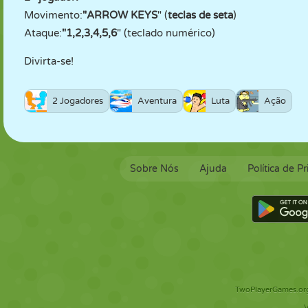
Movimento:
"ARROW KEYS
" (
teclas de seta
)
Ataque:
"1,2,3,4,5,6
" (teclado numérico)
Divirta-se!
2 Jogadores
Aventura
Luta
Ação
Sobre Nós
Ajuda
Política de P
TwoPlayerGames.org 
V