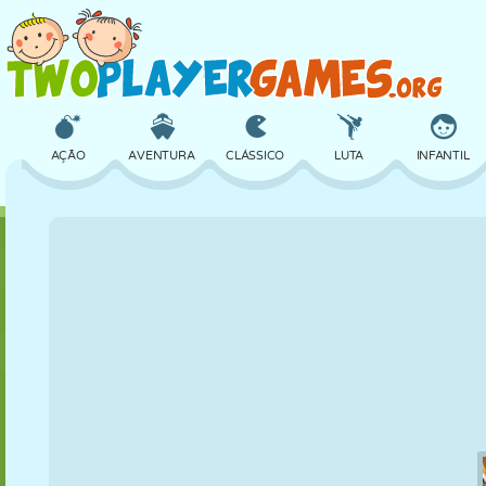
AÇÃO
AVENTURA
CLÁSSICO
LUTA
INFANTIL
3D
AVIÃO
ALIEN
EQUILÍBRIO
BASQUETE
CASTELO
XADREZ
CRAZY
DEFESA
DINOSSAURO
MENINAS
GOLFE
PULAR
MATEMÁTICA
LABIRINTO