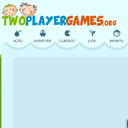
AÇÃO
AVENTURA
CLÁSSICO
LUTA
INFANTIL
3D
AVIÃO
ALIEN
EQUILÍBRIO
BASQUETE
CASTELO
XADREZ
CRAZY
DEFESA
DINOSSAURO
MENINAS
GOLFE
PULAR
MATEMÁTICA
LABIRINTO