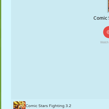
FANTOCHE
QUEBRA-
REAÇÃO
RETRÔ
ROBÔ
CABEÇA
ESTRATÉGIA
ACROBACIA
TANQUE
TÊNIS
JOGO DA
VELHA
Comic Stars Fighting 3.2