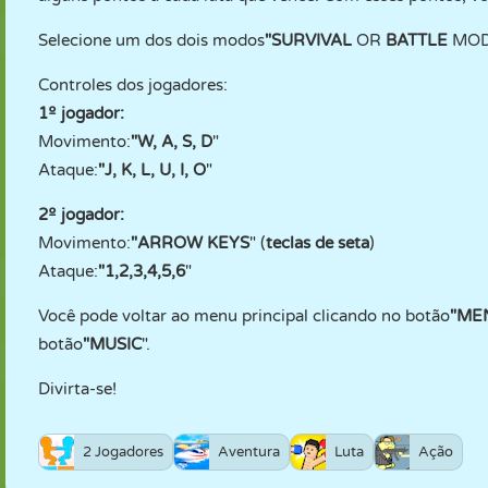
Selecione um dos dois modos
"SURVIVAL
OR
BATTLE
MOD
Controles dos jogadores:
1º jogador:
Movimento:
"W, A, S, D
"
Ataque:
"J, K, L, U, I, O
"
2º jogador:
Movimento:
"ARROW KEYS
" (
teclas de seta
)
Ataque:
"1,2,3,4,5,6
"
Você pode voltar ao menu principal clicando no botão
"ME
botão
"MUSIC
".
Divirta-se!
2 Jogadores
Aventura
Luta
Ação