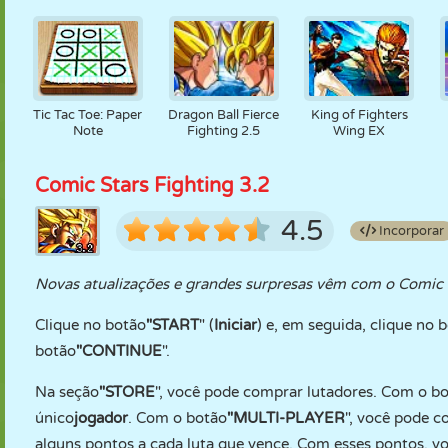
Tic Tac Toe: Paper
Dragon Ball Fierce
King of Fighters
Note
Fighting 2.5
Wing EX
Comic Stars Fighting 3.2
4.5
Incorporar
Novas atualizações e grandes surpresas vêm com o Comic S
Clique no botão
"START
" (
Iniciar
) e, em seguida, clique no 
botão
"CONTINUE
".
Na seção
"STORE
", você pode comprar lutadores. Com o b
único
jogador
. Com o botão
"MULTI-PLAYER
", você pode c
alguns pontos a cada luta que vence. Com esses pontos, v