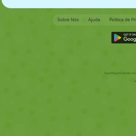
Sobre Nós
Ajuda
Política de P
TwoPlayerGames.org 
V