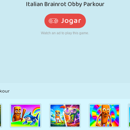
RETRÔ
ROBÔ
CORRER
ESCOLA
TIRO
TÊNIS
JOGO DA
TOUCH SCREEN
TORRE
CAMINHÃO
VELHA
rkour