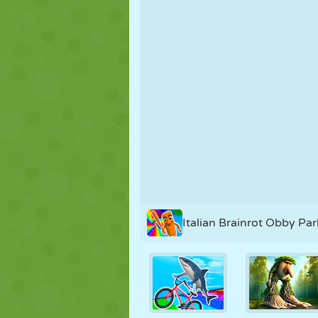
FANTOCHE
QUEBRA-
REAÇÃO
CABEÇA
ESTRATÉGIA
ACROBACIA
TANQUE
Italian Brainrot Obby Pa