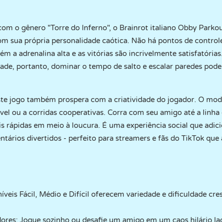
com o gênero "Torre do Inferno", o Brainrot italiano Obby Park
com sua própria personalidade caótica. Não há pontos de controle
m a adrenalina alta e as vitórias são incrivelmente satisfatória
ade, portanto, dominar o tempo de salto e escalar paredes pode
te jogo também prospera com a criatividade do jogador. O mod
l ou a corridas cooperativas. Corra com seu amigo até a linh
is rápidas em meio à loucura. É uma experiência social que adic
rios divertidos - perfeito para streamers e fãs do TikTok que
veis Fácil, Médio e Difícil oferecem variedade e dificuldade cre
ores: Jogue sozinho ou desafie um amigo em um caos hilário lad