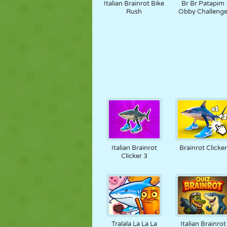
Italian Brainrot Bike
Br Br Patapim
Rush
Obby Challeng
Italian Brainrot
Brainrot Clicker
Clicker 3
Tralala La La La
Italian Brainrot