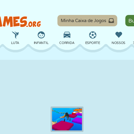
Minha Caixa de Jogos
LUTA
INFANTIL
CORRIDA
ESPORTE
NOSSOS
EQUILÍBRIO
BASQUETE
BATALHA
BILHAR
TABULEIRO
DEFESA
DINOSSAURO
DIRIGIR
EDUCACIONAL
ESCAPE
MATEMÁTICA
LABIRINTO
MONSTRO
MOTO
ONLINE