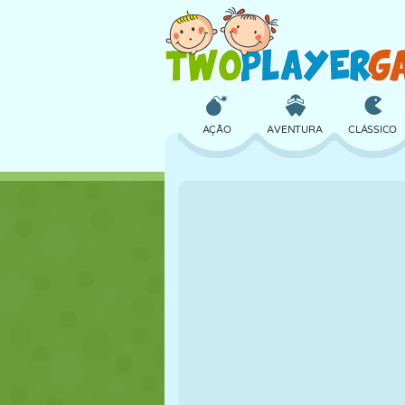
AÇÃO
AVENTURA
CLÁSSICO
3D
AVIÃO
ALIEN
CASTELO
XADREZ
CRAZY
MENINAS
GOLFE
PULAR