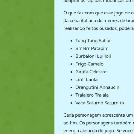
adaptar às rápidas mudanças do t
O que faz com que esse jogo de o
da cena italiana de memes de br
realizando feitos ousados, poder
Tung Tung Sahur
Brr Brr Patapim
Burbaloni Luliloli
Frigo Camelo
Girafa Celestre
Lirili Larila
Orangutini Annaucini
Tralalero Tralala
Vaca Saturno Saturnita
Cada personagem acrescenta um t
ao fim. Os personagens também n
energia absurda do jogo. Se você