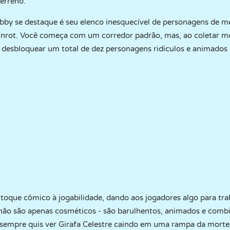
erreno.
bby se destaque é seu elenco inesquecível de personagens de m
ainrot. Você começa com um corredor padrão, mas, ao coletar 
á desbloquear um total de dez personagens ridículos e animados 
oque cômico à jogabilidade, dando aos jogadores algo para tra
ão são apenas cosméticos - são barulhentos, animados e com
 sempre quis ver Girafa Celestre caindo em uma rampa da morte