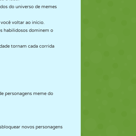
rdos do universo de memes
você voltar ao início.
res habilidosos dominem o
ldade tornam cada corrida
o de personagens meme do
esbloquear novos personagens