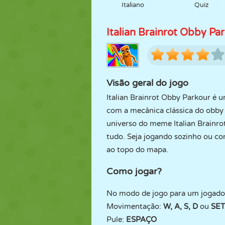
Italiano
Quiz
Italian Brainrot Obby Pa
Visão geral do jogo
Italian Brainrot Obby Parkour é 
com a mecânica clássica do obby p
universo do meme Italian Brainr
tudo. Seja jogando sozinho ou co
ao topo do mapa.
Como jogar?
No modo de jogo para um jogado
Movimentação:
W, A, S, D
ou
SE
Pule:
ESPAÇO