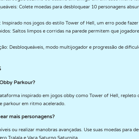
eáveis: Colete moedas para desbloquear 10 personagens absu
 Inspirado nos jogos do estilo Tower of Hell, um erro pode fazer 
pidos: Saltos limpos e corridas na parede permitem que jogado
ção: Desbloqueáveis, modo multijogador e progressão de dificu
S
t Obby Parkour?
lataforma inspirado em jogos obby como Tower of Hell, replet
t e parkour em ritmo acelerado.
ear mais personagens?
níveis ou realizar manobras avançadas. Use suas moedas para d
ro Tralala e Vaca Saturno Saturnita.