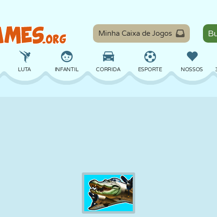
Minha Caixa de Jogos
LUTA
INFANTIL
CORRIDA
ESPORTE
NOSSOS
EQUILÍBRIO
BASQUETE
BATALHA
BILHAR
TABULEIRO
DEFESA
DINOSSAURO
DIRIGIR
EDUCACIONAL
ESCAPE
MATEMÁTICA
LABIRINTO
MONSTRO
MOTO
ONLINE