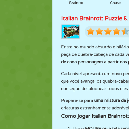
Brainrot
Chase
Italian Brainrot: Puzzle &
Entre no mundo absurdo e hilári
peça de quebra-cabeça de cada ve
de cada personagem a partir das 
Cada nível apresenta um novo 
que você avança, os quebra-cabeç
consegue desbloquear todos eles 
Prepare-se para
uma mistura de j
criaturas estranhamente adorávei
Como jogar Italian Brainrot:
Use o
MOUSE ou a tela sens