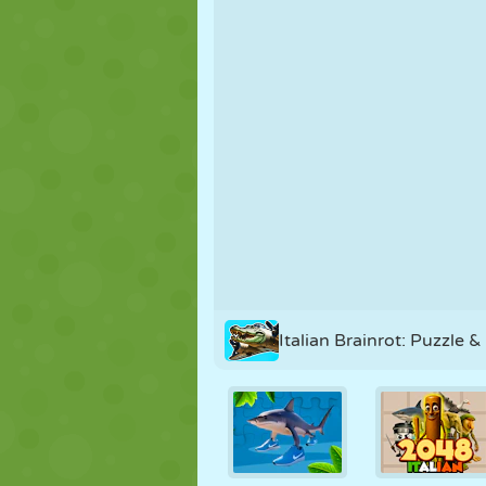
FANTOCHE
QUEBRA-
REAÇÃO
CABEÇA
ESTRATÉGIA
ACROBACIA
TANQUE
Italian Brainrot: Puzzle &