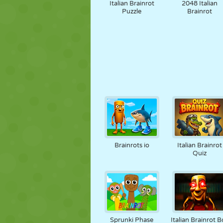
Italian Brainrot
2048 Italian
Puzzle
Brainrot
Brainrots io
Italian Brainrot
Quiz
Sprunki Phase
Italian Brainrot B