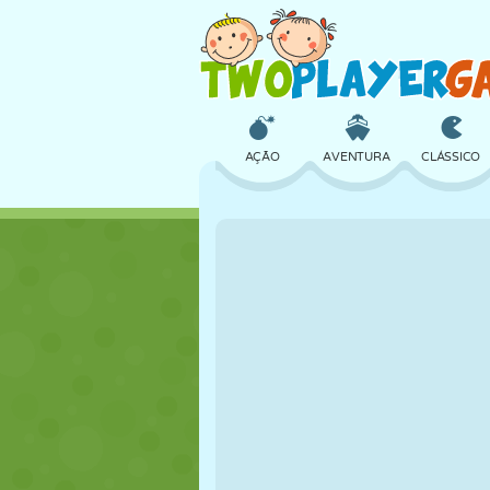
AÇÃO
AVENTURA
CLÁSSICO
3D
AVIÃO
ALIEN
CASTELO
XADREZ
CRAZY
MENINAS
GOLFE
PULAR