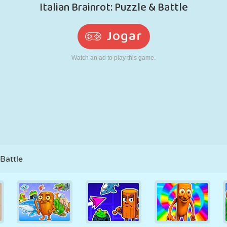
RETRÔ
ROBÔ
CORRER
ESCOLA
TIRO
TÊNIS
JOGO DA
TOUCH SCREEN
TORRE
CAMINHÃO
VELHA
 Battle