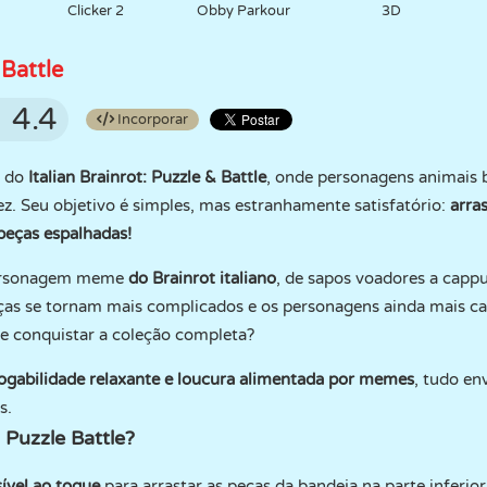
Clicker 2
Obby Parkour
3D
 Battle
4.4
Incorporar
o do
Italian Brainrot: Puzzle & Battle
, onde personagens animais 
z. Seu objetivo é simples, mas estranhamente satisfatório:
arra
peças espalhadas!
personagem meme
do Brainrot italiano
, de sapos voadores a capp
as se tornam mais complicados e os personagens ainda mais ca
e conquistar a coleção completa?
ogabilidade relaxante e loucura alimentada por memes
, tudo en
s.
 Puzzle Battle?
ível ao toque
para arrastar as peças da bandeja na parte inferior