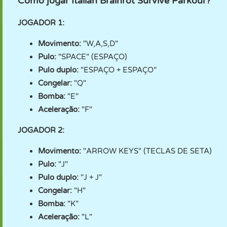
Como jogar Italian Brainrot Survive Parkour?
JOGADOR 1:
Movimento:
"W,A,S,D"
Pulo:
"SPACE" (ESPAÇO)
Pulo duplo:
"ESPAÇO + ESPAÇO"
Congelar:
"Q"
Bomba:
"E"
Aceleração:
"F"
JOGADOR 2:
Movimento:
"ARROW KEYS" (TECLAS DE SETA)
Pulo:
"J"
Pulo duplo:
"J + J"
Congelar:
"H"
Bomba:
"K"
Aceleração:
"L"