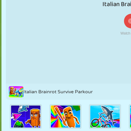
FANTOCHE
QUEBRA-
REAÇÃO
RETRÔ
ROBÔ
CABEÇA
ESTRATÉGIA
ACROBACIA
TANQUE
TÊNIS
JOGO DA
VELHA
Italian Brainrot Survive Parkour