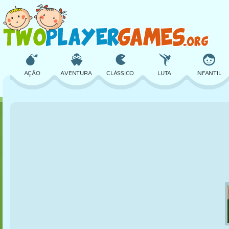
AÇÃO
AVENTURA
CLÁSSICO
LUTA
INFANTIL
3D
AVIÃO
ALIEN
EQUILÍBRIO
BASQUETE
CASTELO
XADREZ
CRAZY
DEFESA
DINOSSAURO
MENINAS
GOLFE
PULAR
MATEMÁTICA
LABIRINTO