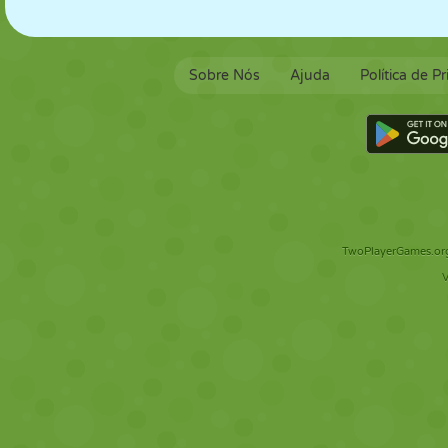
Sobre Nós
Ajuda
Política de P
TwoPlayerGames.org 
V