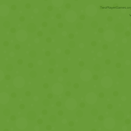
TwoPlayerGames.org 
V