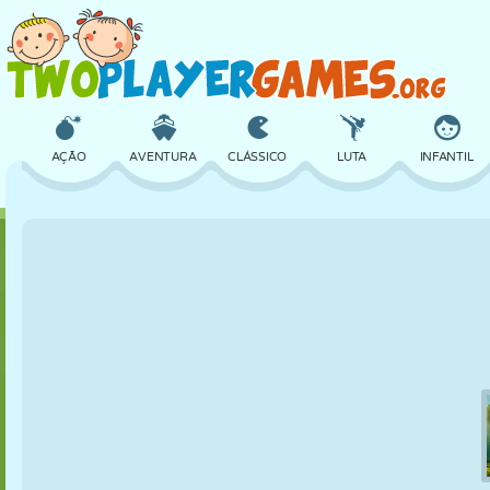
AÇÃO
AVENTURA
CLÁSSICO
LUTA
INFANTIL
3D
AVIÃO
ALIEN
EQUILÍBRIO
BASQUETE
CASTELO
XADREZ
CRAZY
DEFESA
DINOSSAURO
MENINAS
GOLFE
PULAR
MATEMÁTICA
LABIRINTO