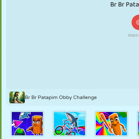
FANTOCHE
QUEBRA-
REAÇÃO
RETRÔ
ROBÔ
CABEÇA
ESTRATÉGIA
ACROBACIA
TANQUE
TÊNIS
JOGO DA
VELHA
Br Br Patapim Obby Challenge