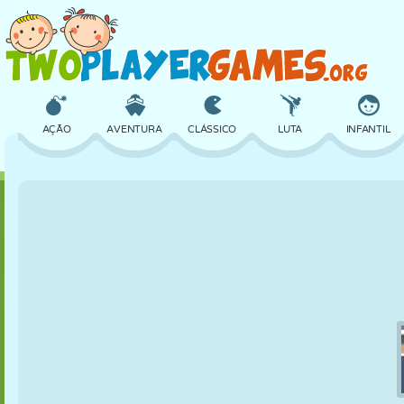
AÇÃO
AVENTURA
CLÁSSICO
LUTA
INFANTIL
3D
AVIÃO
ALIEN
EQUILÍBRIO
BASQUETE
CASTELO
XADREZ
CRAZY
DEFESA
DINOSSAURO
MENINAS
GOLFE
PULAR
MATEMÁTICA
LABIRINTO