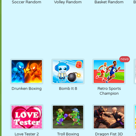
Soccer Random
Volley Random
Basket Random
B
novo
Drunken Boxing
Bomb It 8
Retro Sports
Champion
Love Tester 2
Troll Boxing
Dragon Fist 3D