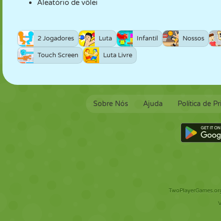
Aleatório de vôlei
2 Jogadores
Luta
Infantil
Nossos
Touch Screen
Luta Livre
Sobre Nós
Ajuda
Política de P
TwoPlayerGames.org 
V