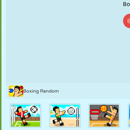
FANTOCHE
QUEBRA-
REAÇÃO
RETRÔ
ROBÔ
CABEÇA
ESTRATÉGIA
ACROBACIA
TANQUE
TÊNIS
JOGO DA
VELHA
Boxing Random