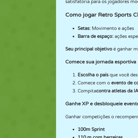
satisfatória para os jogadores mo
Como jogar Retro Sports 
Setas:
Movimento e ações
Barra de espaço:
ações espe
Seu principal objetivo
é ganhar me
Comece sua jornada esportiva
Escolha o país
que você dese
Comece com o
evento de c
Compita
contra atletas da I
Ganhe XP e desbloqueie event
Ganhar competições o recompensa
100m Sprint
110 m com barreiras