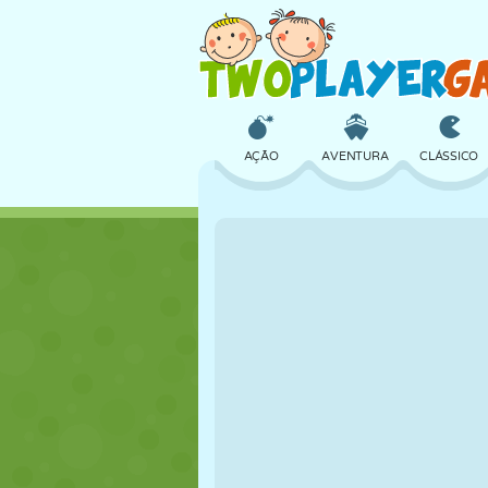
AÇÃO
AVENTURA
CLÁSSICO
3D
AVIÃO
ALIEN
CASTELO
XADREZ
CRAZY
MENINAS
GOLFE
PULAR