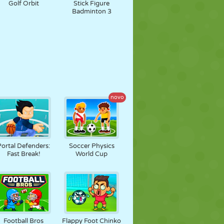
Golf Orbit
Stick Figure
Badminton 3
novo
Portal Defenders:
Soccer Physics
Fast Break!
World Cup
Football Bros
Flappy Foot Chinko