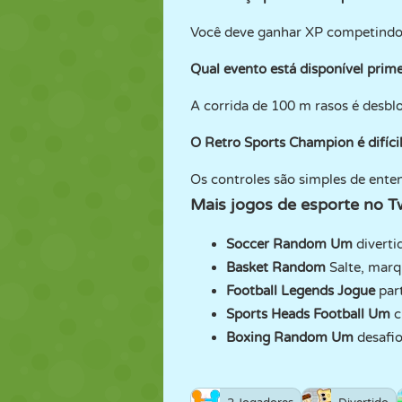
Você deve ganhar XP competindo 
Qual evento está disponível prime
A corrida de 100 m rasos é desbl
O Retro Sports Champion é difíci
Os controles são simples de ente
Mais
jogos de esporte
no T
Soccer Random
Um
diverti
Basket Random
Salte, marq
Football Legends
Jogue
par
Sports Heads Football
Um
c
Boxing Random
Um
desafio