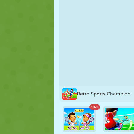
FANTOCHE
QUEBRA-
REAÇÃO
CABEÇA
ESTRATÉGIA
ACROBACIA
TANQUE
Retro Sports Champion
novo