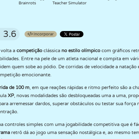
Brainrots
Teacher Simulator
3.6
Incorporar
 volta a
competição
clássica
no estilo olímpico
com gráficos retr
bilidades. Entre na pele de um atleta nacional e compita em vár
cidem quem sobe ao pódio. De corridas de velocidade a natação
ompetição emocionante.
rida de 100 m
, em que reações rápidas e ritmo perfeito são a ch
ula
XP
, novas modalidades são desbloqueadas uma a uma, prop
para arremessar dardos, superar obstáculos ou testar sua força
entração.
 controles simples com uma jogabilidade competitiva que é fáci
erama
retrô dá ao jogo uma sensação nostálgica e, ao mesmo tem