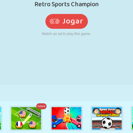
RETRÔ
ROBÔ
CORRER
ESCOLA
TIRO
TÊNIS
JOGO DA
TOUCH SCREEN
TORRE
CAMINHÃO
VELHA
novo