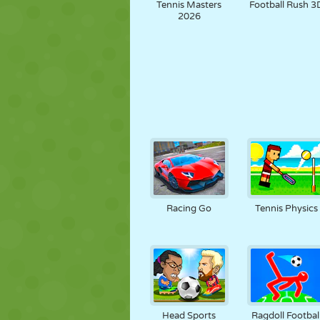
Tennis Masters
Football Rush 3
2026
Racing Go
Tennis Physics
Head Sports
Ragdoll Footbal