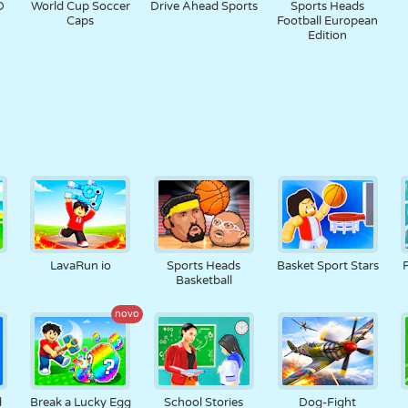
D
World Cup Soccer
Drive Ahead Sports
Sports Heads
Caps
Football European
Edition
LavaRun io
Sports Heads
Basket Sport Stars
Basketball
novo
l
Break a Lucky Egg
School Stories
Dog-Fight