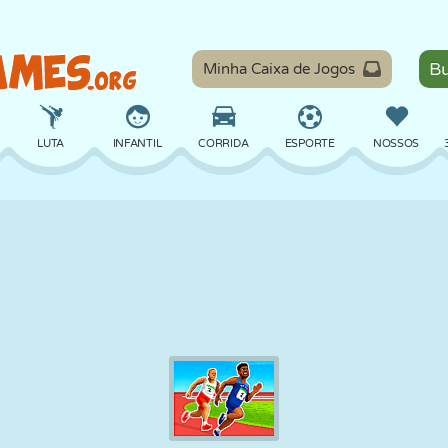
Minha Caixa de Jogos
LUTA
INFANTIL
CORRIDA
ESPORTE
NOSSOS
EQUILÍBRIO
BASQUETE
BATALHA
BILHAR
TABULEIRO
DEFESA
DINOSSAURO
DIRIGIR
EDUCACIONAL
ESCAPE
MATEMÁTICA
LABIRINTO
MONSTRO
MOTO
ONLINE