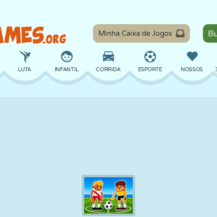
Minha Caixa de Jogos
LUTA
INFANTIL
CORRIDA
ESPORTE
NOSSOS
EQUILÍBRIO
BASQUETE
BATALHA
BILHAR
TABULEIRO
DEFESA
DINOSSAURO
DIRIGIR
EDUCACIONAL
ESCAPE
MATEMÁTICA
LABIRINTO
MONSTRO
MOTO
ONLINE