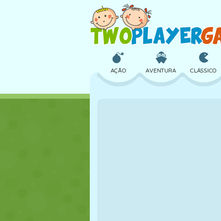
AÇÃO
AVENTURA
CLÁSSICO
3D
AVIÃO
ALIEN
CASTELO
XADREZ
CRAZY
MENINAS
GOLFE
PULAR