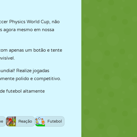
occer Physics World Cup, não
veis agora mesmo em nossa
 com apenas um botão e tente
isível.
undial! Realize jogadas
amente polido e competitivo.
de futebol altamente
he
Reação
Futebol