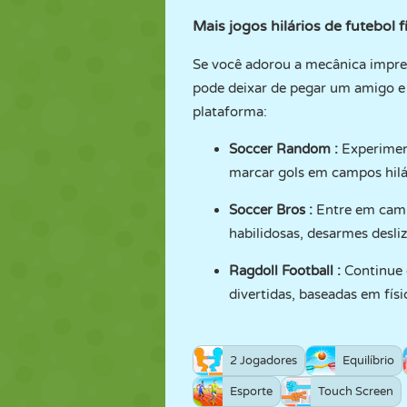
Mais
jogos
hilários
de futebol
f
Se você adorou a mecânica imprevi
pode deixar de pegar um amigo e 
plataforma:
Soccer Random
:
Experiment
marcar gols em campos hilá
Soccer Bros
:
Entre em campo
habilidosas, desarmes desli
Ragdoll Football
:
Continue 
divertidas, baseadas em fís
2 Jogadores
Equilíbrio
Esporte
Touch Screen