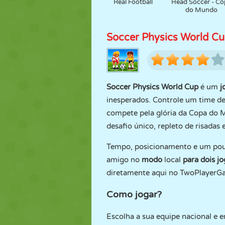
Real Football
Head Soccer - Co
do Mundo
Soccer Physics World C
Soccer Physics World Cup
é um
j
inesperados. Controle um time de
compete pela glória da Copa do M
desafio único, repleto de risadas
Tempo, posicionamento e um pouc
amigo no
modo
local
para dois j
diretamente aqui no TwoPlayerG
Como jogar?
Escolha a sua equipe nacional e e