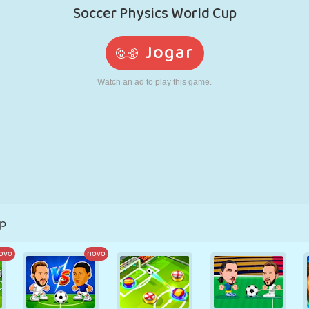
RETRÔ
ROBÔ
CORRER
ESCOLA
TIRO
TÊNIS
JOGO DA
TOUCH SCREEN
TORRE
CAMINHÃO
VELHA
up
ovo
novo