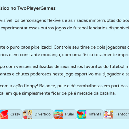
ísico no TwoPlayerGames
sível, os personagens flexíveis e as risadas ininterruptas do S
experimentar esses outros jogos de futebol lendários disponí
e o puro caos pixelizado! Controle seu time de dois jogadores
rios e em constante mudança, com uma física totalmente imprev
 com versões estilizadas de seus astros favoritos do futebol m
zantes e chutes poderosos neste jogo esportivo multijogador alt
com a ação floppy! Balance, pule e dê cambalhotas em partidas 
ica, em que simplesmente ficar de pé é metade da batalha.
Crazy
Divertido
Pular
Infantil
Fantoc