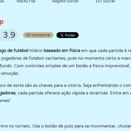
pa
Wacky Flip
Ragdoll Soccer
1v1 Soccer
up
3.9
Incorporar
ogo de futebol
hilário
baseado em física
em que cada partida é 
 jogadores de futebol vacilantes, pule no momento certo e marq
undo. Com controles simples de um botão e física imprevisível,
 e emoção.
o de sorte são as chaves para a vitória. Seja enfrentando o c
ogadores
, cada partida oferece ação rápida e divertida. Entre 
ames!
ntre no torneio. Use o botão de pulo para se movimentar, chutar