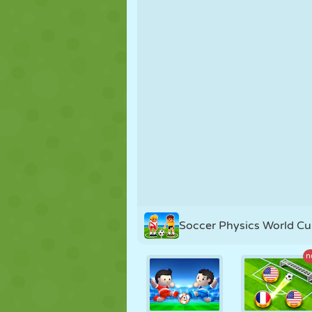
FANTOCHE
QUEBRA-
REAÇÃO
CABEÇA
ESTRATÉGIA
ACROBACIA
TANQUE
Soccer Physics World C
n