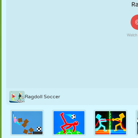
FANTOCHE
QUEBRA-
REAÇÃO
RETRÔ
ROBÔ
CABEÇA
ESTRATÉGIA
ACROBACIA
TANQUE
TÊNIS
JOGO DA
VELHA
Ragdoll Soccer