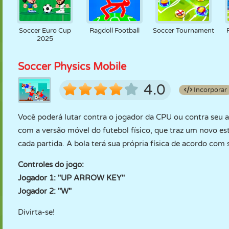
Soccer Euro Cup
Ragdoll Football
Soccer Tournament
2025
Soccer Physics Mobile
4.0
Incorporar
Você poderá lutar contra o jogador da CPU ou contra seu
com a versão móvel do futebol físico, que traz um novo es
cada partida. A bola terá sua própria física de acordo com 
Controles do jogo:
Jogador 1: "UP ARROW KEY"
Jogador 2: "W"
Divirta-se!