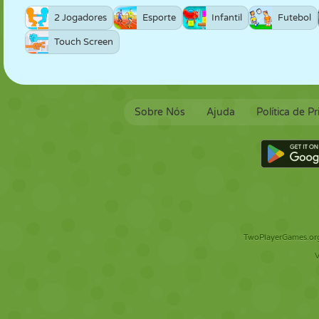
2 Jogadores
Esporte
Infantil
Futebol
Touch Screen
Sobre Nós
Ajuda
Política de P
TwoPlayerGames.org 
V