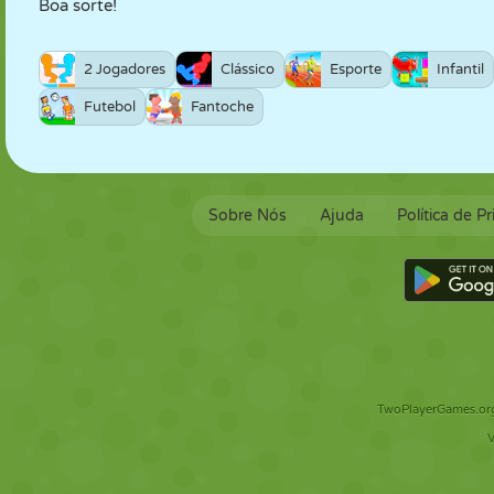
Boa sorte!
2 Jogadores
Clássico
Esporte
Infantil
Futebol
Fantoche
Sobre Nós
Ajuda
Política de P
TwoPlayerGames.org 
V