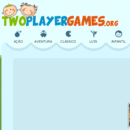
AÇÃO
AVENTURA
CLÁSSICO
LUTA
INFANTIL
3D
AVIÃO
ALIEN
EQUILÍBRIO
BASQUETE
CASTELO
XADREZ
CRAZY
DEFESA
DINOSSAURO
MENINAS
GOLFE
PULAR
MATEMÁTICA
LABIRINTO