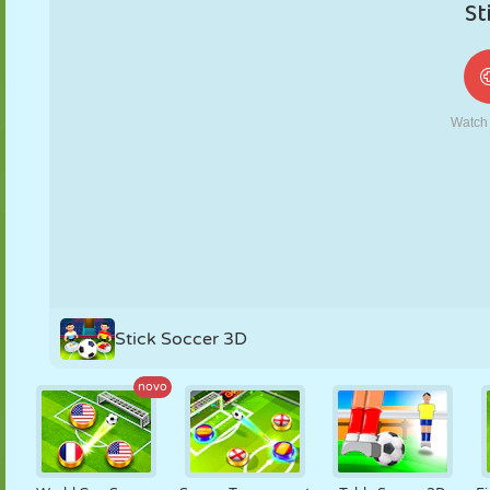
FANTOCHE
QUEBRA-
REAÇÃO
RETRÔ
ROBÔ
CABEÇA
ESTRATÉGIA
ACROBACIA
TANQUE
TÊNIS
JOGO DA
VELHA
Stick Soccer 3D
novo