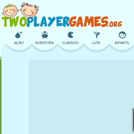
AÇÃO
AVENTURA
CLÁSSICO
LUTA
INFANTIL
3D
AVIÃO
ALIEN
EQUILÍBRIO
BASQUETE
CASTELO
XADREZ
CRAZY
DEFESA
DINOSSAURO
MENINAS
GOLFE
PULAR
MATEMÁTICA
LABIRINTO