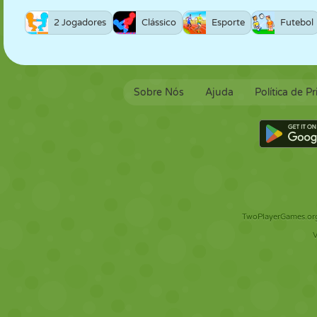
2 Jogadores
Clássico
Esporte
Futebol
Sobre Nós
Ajuda
Política de P
TwoPlayerGames.org 
V