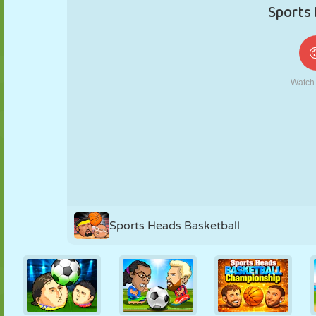
FANTOCHE
QUEBRA-
REAÇÃO
RETRÔ
ROBÔ
CABEÇA
ESTRATÉGIA
ACROBACIA
TANQUE
TÊNIS
JOGO DA
VELHA
Sports Heads Basketball