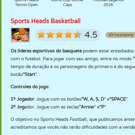
Sports Heads
World Cup Soccer
Football Legends
Tennis Open
Caps
2016
Sports Heads Basketball
4.5
Incorporar
Os líderes esportivos do basquete
podem estar entediados 
com o futebol. Para jogar com seu amigo, entre no modo
"
tempo de duração e os personagens do primeiro e do seg
botão
"Start
".
Controles do jogo:
1º Jogador
: Jogue com os botões
"W, A, S, D
" e
"SPACE
".
2º Jog
ador: Jogue com as teclas
"Arrow
" e
"P
".
O objetivo no Sports Heads Football, que publicamos ante
acreditamos que vocês não terão dificuldades com a versão