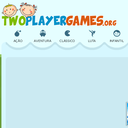
AÇÃO
AVENTURA
CLÁSSICO
LUTA
INFANTIL
3D
AVIÃO
ALIEN
EQUILÍBRIO
BASQUETE
CASTELO
XADREZ
CRAZY
DEFESA
DINOSSAURO
MENINAS
GOLFE
PULAR
MATEMÁTICA
LABIRINTO