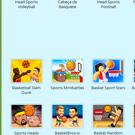
Head Sports
Cabeça de
Head Sports
Volleyball
Basquete
Football
Basketball Slam
Sports Minibattles
Basket Sport Stars
B
Dunk
Sports Heads
BasketBros.io
Basket Random