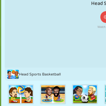
FANTOCHE
QUEBRA-
REAÇÃO
RETRÔ
ROBÔ
CABEÇA
ESTRATÉGIA
ACROBACIA
TANQUE
TÊNIS
JOGO DA
VELHA
Head Sports Basketball