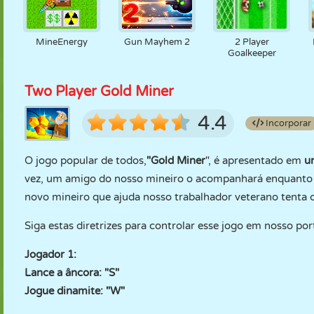
MineEnergy
Gun Mayhem 2
2 Player
Goalkeeper
Two Player Gold Miner
4.4
Incorporar
O jogo popular de todos,
"Gold Miner
", é apresentado em
u
vez, um amigo do nosso mineiro o acompanhará enquanto e
novo mineiro que ajuda nosso trabalhador veterano tenta 
Siga estas diretrizes para controlar esse jogo em nosso p
Jogador 1:
Lance a âncora: "S"
Jogue dinamite: "W"