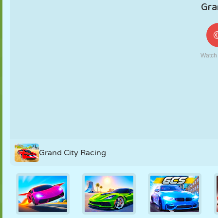
FANTOCHE
QUEBRA-
REAÇÃO
RETRÔ
ROBÔ
CABEÇA
ESTRATÉGIA
ACROBACIA
TANQUE
TÊNIS
JOGO DA
VELHA
Grand City Racing