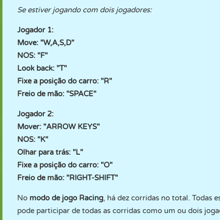
Se estiver jogando com dois jogadores:
Jogador 1:
Move: "W,A,S,D"
NOS: "F"
Look back: "T"
Fixe a posição do carro: "R"
Freio de mão: "SPACE"
Jogador 2:
Mover: "ARROW KEYS"
NOS: "K"
Olhar para trás: "L"
Fixe a posição do carro: "O"
Freio de mão: "RIGHT-SHIFT"
No
modo de jogo Racing
, há dez corridas no total. Todas
pode participar de todas as corridas como um ou dois joga