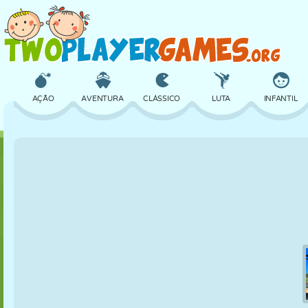
AÇÃO
AVENTURA
CLÁSSICO
LUTA
INFANTIL
3D
AVIÃO
ALIEN
EQUILÍBRIO
BASQUETE
CASTELO
XADREZ
CRAZY
DEFESA
DINOSSAURO
MENINAS
GOLFE
PULAR
MATEMÁTICA
LABIRINTO