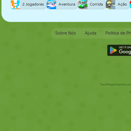
2 Jogadores
Aventura
Corrida
Ação
Sobre Nós
Ajuda
Política de P
TwoPlayerGames.org 
V