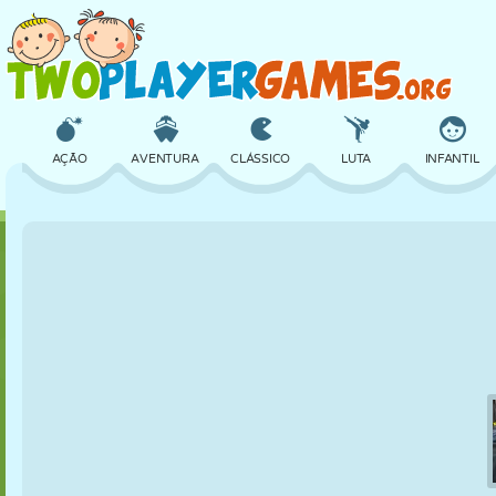
AÇÃO
AVENTURA
CLÁSSICO
LUTA
INFANTIL
3D
AVIÃO
ALIEN
EQUILÍBRIO
BASQUETE
CASTELO
XADREZ
CRAZY
DEFESA
DINOSSAURO
MENINAS
GOLFE
PULAR
MATEMÁTICA
LABIRINTO