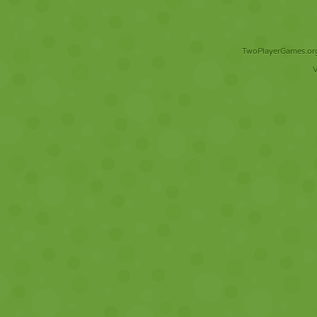
TwoPlayerGames.org 
V