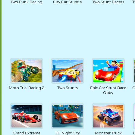
Two Punk Racing
City Car Stunt 4
Two Stunt Racers
T
Moto Trial Racing 2
Two Stunts
Epic Car Stunt Race
C
Obby
Grand Extreme
3D Night City
Monster Truck