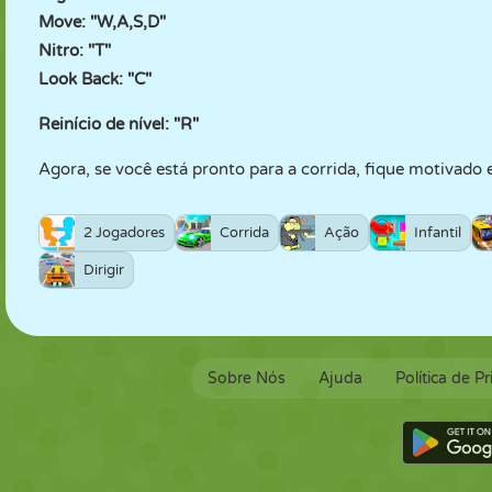
Move: "W,A,S,D"
Nitro: "T"
Look Back: "C"
Reinício de nível: "R"
Agora, se você está pronto para a corrida, fique motivado 
2 Jogadores
Corrida
Ação
Infantil
Dirigir
Sobre Nós
Ajuda
Política de P