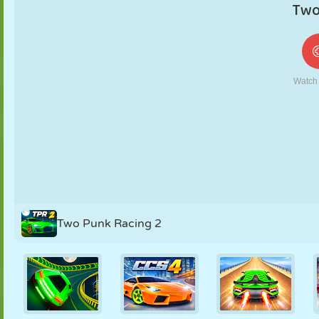
FANTOCHE
QUEBRA-
REAÇÃO
RETRÔ
ROBÔ
CABEÇA
ESTRATÉGIA
ACROBACIA
TANQUE
TÊNIS
JOGO DA
VELHA
Two Punk Racing 2