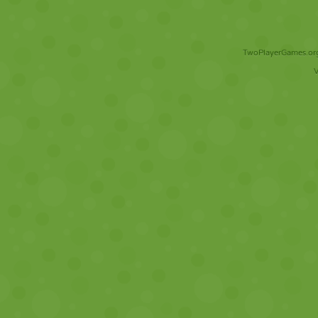
TwoPlayerGames.org 
V