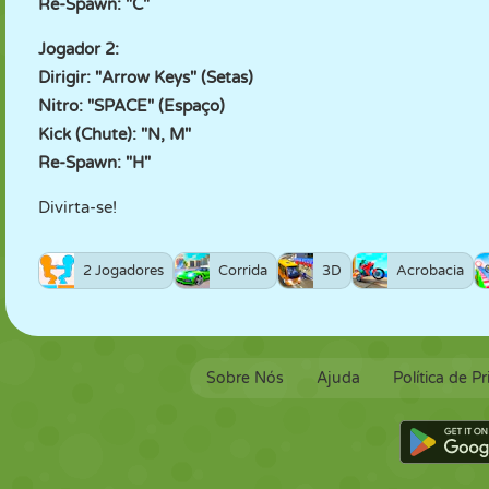
Re-Spawn: "C"
Jogador 2:
Dirigir: "Arrow Keys" (Setas)
Nitro: "SPACE" (Espaço)
Kick (Chute): "N, M"
Re-Spawn: "H"
Divirta-se!
2 Jogadores
Corrida
3D
Acrobacia
Sobre Nós
Ajuda
Política de P