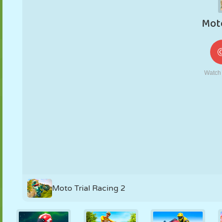
FANTOCHE
QUEBRA-
REAÇÃO
RETRÔ
ROBÔ
CABEÇA
ESTRATÉGIA
ACROBACIA
TANQUE
TÊNIS
JOGO DA
VELHA
Moto Trial Racing 2