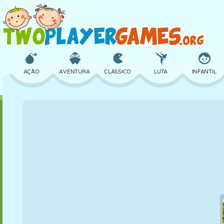
AÇÃO
AVENTURA
CLÁSSICO
LUTA
INFANTIL
3D
AVIÃO
ALIEN
EQUILÍBRIO
BASQUETE
CASTELO
XADREZ
CRAZY
DEFESA
DINOSSAURO
MENINAS
GOLFE
PULAR
MATEMÁTICA
LABIRINTO