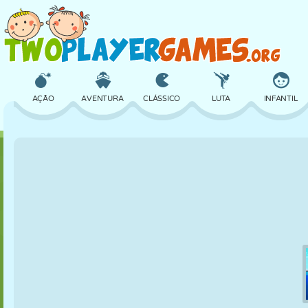
AÇÃO
AVENTURA
CLÁSSICO
LUTA
INFANTIL
3D
AVIÃO
ALIEN
EQUILÍBRIO
BASQUETE
CASTELO
XADREZ
CRAZY
DEFESA
DINOSSAURO
MENINAS
GOLFE
PULAR
MATEMÁTICA
LABIRINTO