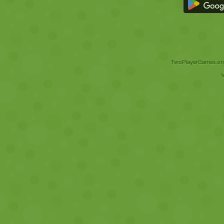
TwoPlayerGames.org 
V