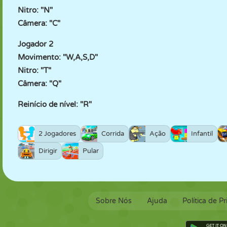
Nitro: "N"
Câmera: "C"
Jogador 2
Movimento: "W,A,S,D"
Nitro: "T"
Câmera: "Q"
Reinício de nível: "R"
2 Jogadores
Corrida
Ação
Infantil
Dirigir
Pular
Sobre Nós
Ajuda
Política de P