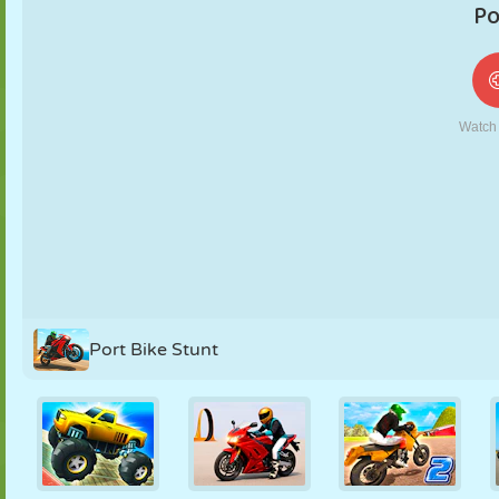
FANTOCHE
QUEBRA-
REAÇÃO
RETRÔ
ROBÔ
CABEÇA
ESTRATÉGIA
ACROBACIA
TANQUE
TÊNIS
JOGO DA
VELHA
Port Bike Stunt