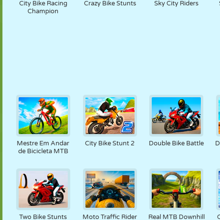
City Bike Racing
Crazy Bike Stunts
Sky City Riders
Champion
Mestre Em Andar
City Bike Stunt 2
Double Bike Battle
D
de Bicicleta MTB
Two Bike Stunts
Moto Traffic Rider
Real MTB Downhill