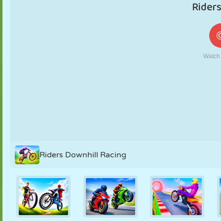
FANTOCHE
QUEBRA-
REAÇÃO
RETRÔ
ROBÔ
CABEÇA
ESTRATÉGIA
ACROBACIA
TANQUE
TÊNIS
JOGO DA
VELHA
Riders Downhill Racing