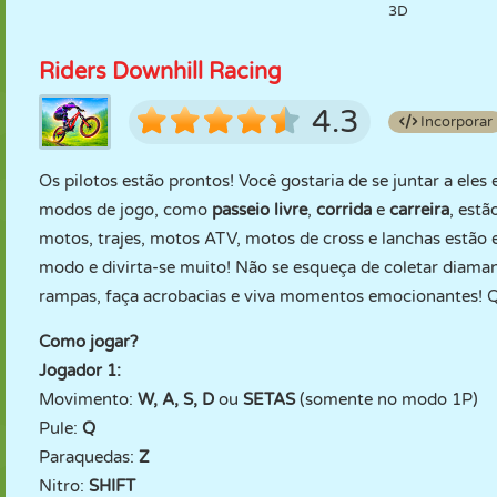
3D
Riders Downhill Racing
4.3
Incorporar
Os pilotos estão prontos! Você gostaria de se juntar a el
modos de jogo, como
passeio livre
,
corrida
e
carreira
, est
motos, trajes, motos ATV, motos de cross e lanchas estão
modo e divirta-se muito! Não se esqueça de coletar diamant
rampas, faça acrobacias e viva momentos emocionantes! 
Como jogar?
Jogador 1:
Movimento:
W, A, S, D
ou
SETAS
(somente no modo 1P)
Pule:
Q
Paraquedas:
Z
Nitro:
SHIFT