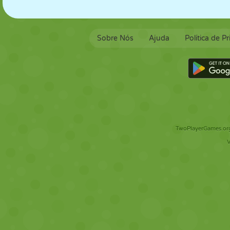
Sobre Nós
Ajuda
Política de P
TwoPlayerGames.org 
V