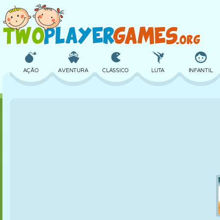
AÇÃO
AVENTURA
CLÁSSICO
LUTA
INFANTIL
3D
AVIÃO
ALIEN
EQUILÍBRIO
BASQUETE
CASTELO
XADREZ
CRAZY
DEFESA
DINOSSAURO
MENINAS
GOLFE
PULAR
MATEMÁTICA
LABIRINTO