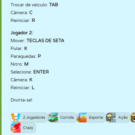
Trocar de veículo:
TAB
Câmera:
C
Reiniciar:
R
Jogador 2:
Mover:
TECLAS DE SETA
Pular:
K
Paraquedas:
P
Nitro:
M
Selecione:
ENTER
Câmera:
K
Reiniciar:
L
Divirta-se!
2 Jogadores
Corrida
Esporte
Ação
Crazy