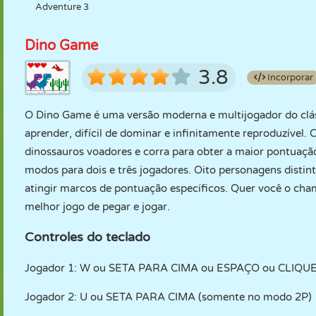
Adventure 3
Dino Game
3.8
Incorporar
O Dino Game é uma versão moderna e multijogador do clás
aprender, difícil de dominar e infinitamente reproduzível. 
dinossauros voadores e corra para obter a maior pontuação
modos para dois e três jogadores. Oito personagens disti
atingir marcos de pontuação específicos. Quer você o cha
melhor jogo de pegar e jogar.
Controles do teclado
Jogador 1: W ou SETA PARA CIMA ou ESPAÇO ou CLIQU
Jogador 2: U ou SETA PARA CIMA (somente no modo 2P)