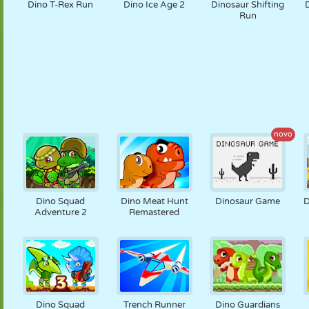
Dino T-Rex Run
Dino Ice Age 2
Dinosaur Shifting
Run
novo
Dino Squad
Dino Meat Hunt
Dinosaur Game
D
Adventure 2
Remastered
Dino Squad
Trench Runner
Dino Guardians